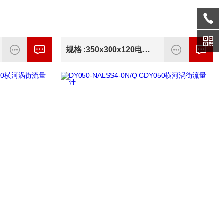
规格 :350x300x120电磁转换器规格 :350x300x120，带启停及保护装置功能。