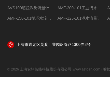
AVS100缩径涡街流量计
AMF-200-101工业污水流量计
AMF-150-101循环水流量计,电磁流量计
AMF-125-101泥水流量计
上海市嘉定区黄渡工业园谢春路1300弄3号
© 2026 上海安钧智能科技股份有限公司(www.aetosh.com)