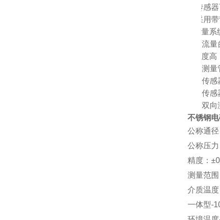
Ø
传感器
Ø
采用带
量系
Ø
1.
流量
度高
Ø
2.
测量
Ø
3.
传感
Ø
4.
传感
Ø
5.
双向
不锈钢电
公称通径
公称压力：
精度：±0
测量范围（流
介质温度
一体型-1
环境温度