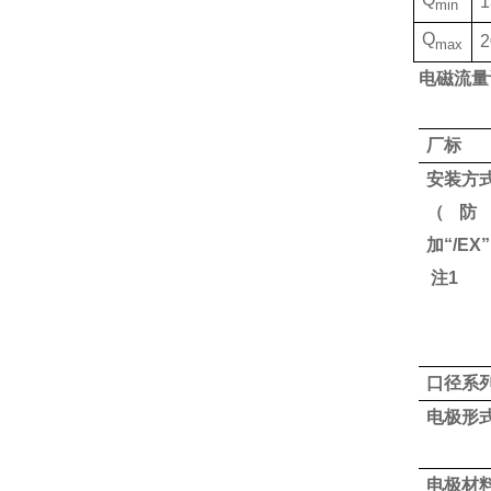
1
min
Q
2
max
电磁流量
厂标
安装方
（防
加“/EX
注1
口径系
电极形
电极材