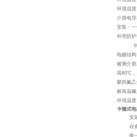
环境湿度
介质电导率
安装：一
外壳防护
转换器
电极结构
被测介质
高80
℃，
聚四氟乙
耐高温橡
环境温度：
卡箍式电
1、
安
2、
在
接