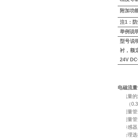
附加功
注
1：
举例说
型号说
衬，额定
24V 
电磁流量
Ø
流量的
（0.
Ø
测量管
Ø
测量管
Ø
传感器
Ø
合理选