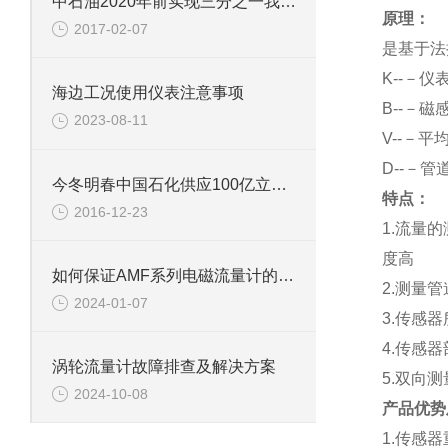
中石油2020年前实现三分之一我国页岩气目标
原理：
2017-02-07
是基于法
K
--－仪
海边工况使用仪表注意事项
B
--－磁
2023-08-11
V
--－平
D
--－管
今冬明春中国石化供应100亿立方米天然气
特点：
2016-12-23
1.
流量的
度高
如何保证AMF系列电磁流量计的测量精度
2.
测量管
2024-01-07
3.
传感器
4.
传感器
涡轮流量计故障排查及解决方案
5.
双向测
2024-10-08
产品优势
1.
传感器