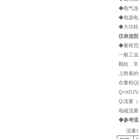
◆电气连接
◆电源电压
◆大功耗：
仪表选型
◆
量程范
一般工业
颗粒，常
上附着的
在量程Q
Q=
πD2V
Q:流量（
电磁流量
◆参考流
2、
流量