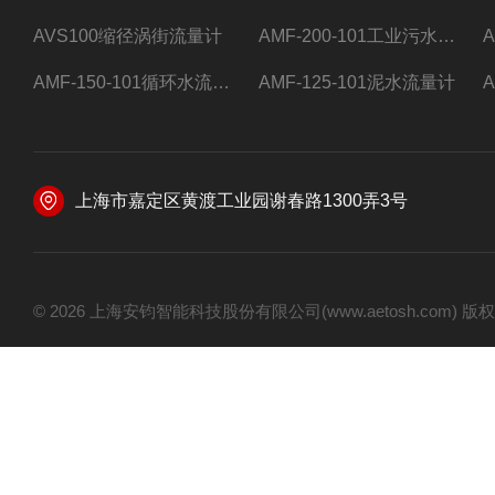
AVS100缩径涡街流量计
AMF-200-101工业污水流量计
AMF-150-101循环水流量计,电磁流量计
AMF-125-101泥水流量计
上海市嘉定区黄渡工业园谢春路1300弄3号
© 2026 上海安钧智能科技股份有限公司(www.aetosh.com)