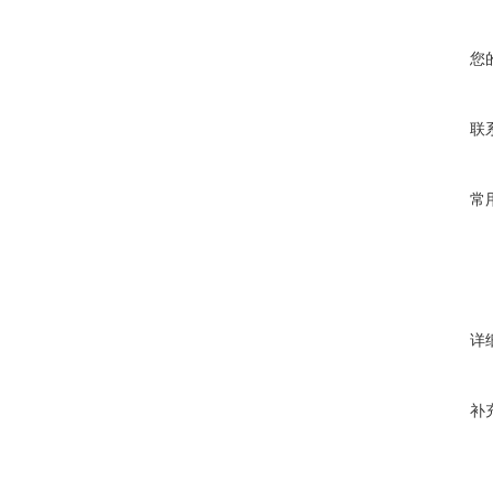
您
联
常
详
补