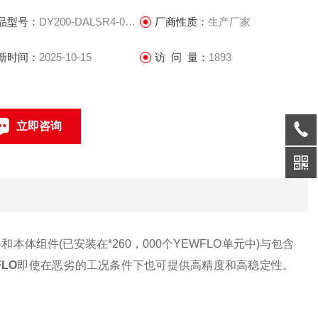
品型号：
DY200-DALSR4-0D/QIC
厂商性质：
生产厂家
新时间：
2025-10-15
访 问 量：
1893
立即咨询
021-69585611、69585612
联系电话：
本体组件(已安装在*260，000个YEWFLO单元中)与包含
FLO
即使在恶劣的工况条件下也可提供高精度和高稳定性。