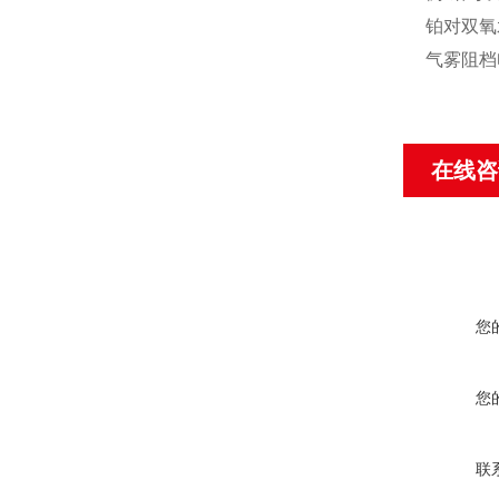
铂对双氧
气雾阻档
在线咨
您
您
联