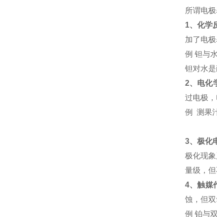
所谓电极
1
、化学
加了电极
例 钽与
钽对水是
2
、电化
过电极，
例 测果
3
、极化
极化现象
量级，但
4
、触媒
蚀，但双
例 铂与