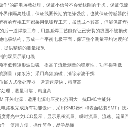
极作*的静电屏蔽处理，保证小信号不会受线圈的干扰，保证低
外界作隔离处理，保证线圈长期的绝缘强度，也就保证传感器的
所有的焊接工艺都采用氩弧焊工艺，虽然成本较高，但能保证焊
的后一道焊接工序，用氩弧焊工艺能保证已安装的线圈不被损伤
地电极结构，形成一个平衡电极平面，保证整个测量平均速度的
，提供精确的测量结果
制的双层屏蔽电缆
频率低频矩形波励磁，提高了流量测量的稳定性，功率损耗低
质测量（如浆液）采用高频励磁，消除杂波干扰
6位嵌入式微处理器，运算速度快，精度高
字处理，
测量可靠，精度高
EMI开关电源，适用电源电压变化范围大，抗EMC性能好
块电路板完成所有功能设计，采用SMD器件和表面帖装SMT）技
晰度背光中文LCD显示，显示累积流量、瞬时流量、流速、流量
操作，使用方便，操作简单，易学易懂