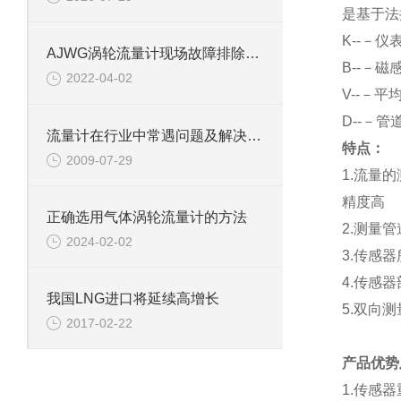
是基于法
K
--－仪
AJWG涡轮流量计现场故障排除方法
B
--－磁
2022-04-02
V
--－平
D
--－管
流量计在行业中常遇问题及解决方案
特点：
2009-07-29
1.
流量的
精度高
正确选用气体涡轮流量计的方法
2.
测量管
2024-02-02
3.
传感器
4.
传感器
我国LNG进口将延续高增长
5.
双向测
2017-02-22
产品优势
1.
传感器