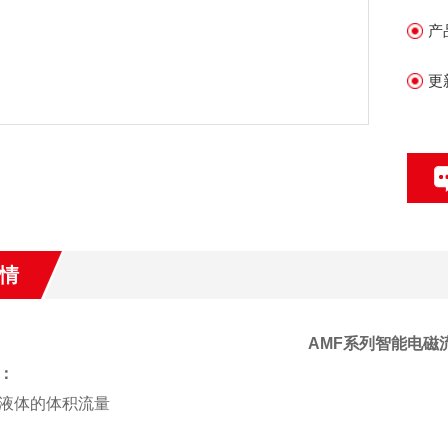
可
产
3
4
更
和
5
情
AMF
系列智能电磁
：
液体的体积流量