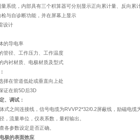
测量系统，内部具有三个积算器可分别显示正向累计量、反向累
自检与自诊断功能，并在屏幕上显示
雷设计
体的导电率
的管径、工作压力、工作温度
的内衬材质、电极材质及型式
：
选择在管道低处或垂直向上处
保证在前5D后3D
定、调试：
式之间连接线，信号电缆为RVVP2*32/0.2屏蔽线，励磁电缆为Y
径，流量单位，仪表系数，量程输出。
查各参数设定是否正确。
电极的表面效应