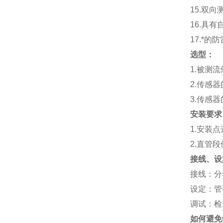
15.
双向
16.
具有
17.
*的防
选型：
1.
被测流
2.
传感器
3.
传感器
安装要求
1.
安装点
2.
直管段
接线、设
接线：分体
设定：管
调试：检
如何避免