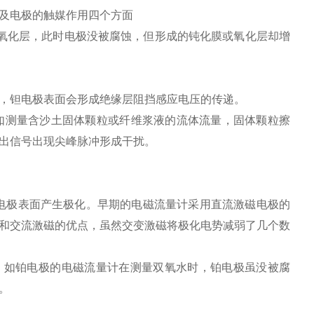
及电极的触媒作用四个方面
氧化层，此时电极没被腐蚀，但形成的钝化膜或氧化层却增
，钽电极表面会形成绝缘层阻挡感应电压的传递。
如测量含沙土固体颗粒或纤维浆液的流体流量，固体颗粒擦
出信号出现尖峰脉冲形成干扰。
电极表面产生极化。早期的电磁流量计采用直流激磁电极的
和交流激磁的优点，虽然交变激磁将极化电势减弱了几个数
。如铂电极的电磁流量计在测量双氧水时，铂电极虽没被腐
。