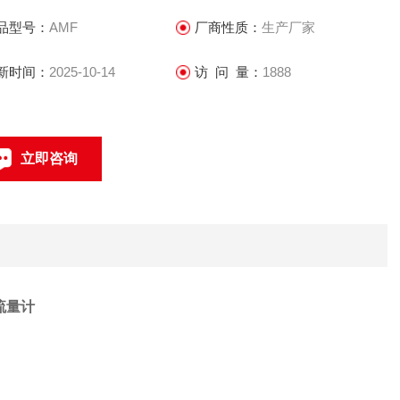
移动部件，因此传感器寿命长
品型号：
AMF
厂商性质：
生产厂家
.传感器所需的直管段较短，方便安装
.传感器部分只有内衬和电极与被测液体接触，只要合理选择电极
新时间：
2025-10-14
访 问 量：
1888
内衬材料，可耐腐蚀和磨损
.双向测量系统，可测正反向流量
立即咨询
021-69585611、69585612
联系电话：
流量计