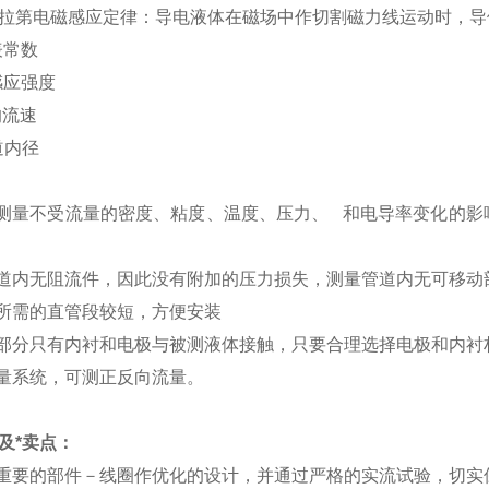
拉第电磁感应定律：导电液体在磁场中作切割磁力线运动时，导体中
表常数
感应强度
均流速
道内径
测量不受流量的密度、粘度、温度、压力、 和电导率变化的影
道内无阻流件，因此没有附加的压力损失，测量管道内无可移动
所需的直管段较短，方便安装
部分只有内衬和电极与被测液体接触，只要合理选择电极和内衬
量系统，可测正反向流量。
及*卖点：
重要的部件－线圈作优化的设计，并通过严格的实流试验，切实