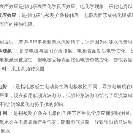
表面效应是指电极表面化学反应效应、电化学现象、极化电势以
反应效应：
是指电极与被测介质接触后，电极表面形成钝化膜或
表面的接触电阻。
水
耐腐蚀，若选择钽电极测量水流则错了，这是因为在测水流量时
学现象 ：
是指电极与被测介质接触，电极表面发生电势变化。
电极虽没被腐蚀，但电极受撞表面接触电势突然变化，使仪表输
汁时，采用高频转换器
电势 ：
是指电极感生电动势在两电极极性不同，导致电解质在
严重，现在多用低频方波激磁，低频矩形波激磁结合了直流激磁
不能*消除极化电势干扰的影响。
作用 ：
是指被测介质在电极的作用下产生化学反应而影响测量
氧水会在电极表面产生气雾，阻断电气通路，导致输出信号波动
双氧水