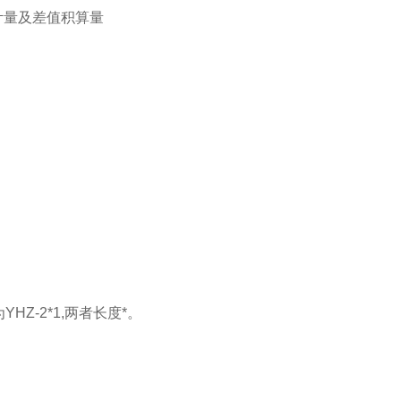
计量及差值积算量
HZ-2*1,两者长度*。