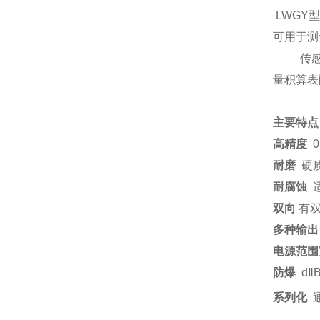
LWGY
型
可用于测
传
量积算表
主要特点
高精度
0
耐磨
硬
耐腐蚀
双向
有双
多种输出
电源范围
防爆
d
Ⅱ
系列化