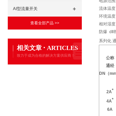
电源范围
流体温度
AI型流量开关
环境温度
查看全部产品 >>
相对湿度
防爆
d
Ⅱ
系列化
·
相关文章
ARTICLES
致力于成为合格的解决方案供应商！
公称
通经
DN（m
*
2A
*
4A
6A