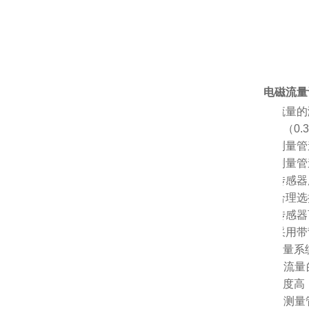
电磁流量
Ø
流量的
（0.
Ø
测量管
Ø
测量管
Ø
传感器
Ø
合理选
Ø
传感器
Ø
采用带
量系
Ø
1.
流量
度高
Ø
2.
测量