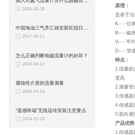
插入式氮气流量计凭什么脱颖而出？这组“硬核特点”给出答案
原理：
2026-05-26
是基于法
K
--－仪
中国海油三气齐汇雄安新区指日可待
B
--－磁
2017-05-11
V
--－平
D
--－管
怎么正确判断电磁流量计的好坏？
特点：
2024-09-12
1.
流量的
度高
腐蚀性介质的流量测量
2.
测量管
2009-03-14
3.
传感器
4.
传感器
“遥感终端”无线远传安装注意要点
5.
双向测
2024-12-23
产品优势
1.
传感器