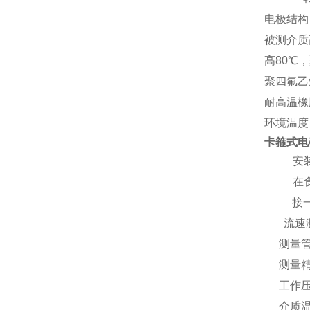
电极结构
被测介质
高80
℃，
聚四氟乙
耐高温橡
环境温度：
卡箍式电
1、
安
2、
在
接
流速
测量管
测量精
工作压
介质温