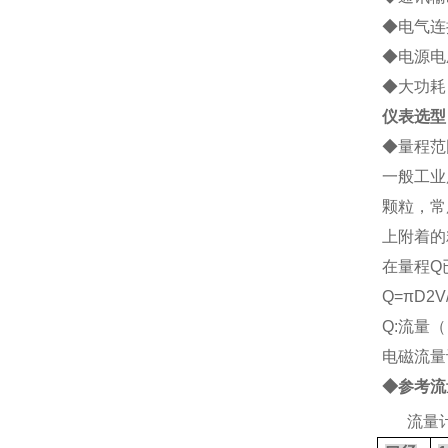
◆电气连接
◆电源电压
◆大功耗：
仪表选型
◆
量程范
一般工业
颗粒，常
上附着的
在量程Q
Q=
πD2V
Q:流量（
电磁流量
◆参考流
2、
流量