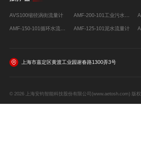
AVS100缩径涡街流量计
AMF-200-101工业污水流量计
AMF-150-101循环水流量计,电磁流量计
AMF-125-101泥水流量计
上海市嘉定区黄渡工业园谢春路1300弄3号
© 2026 上海安钧智能科技股份有限公司(www.aetosh.com)