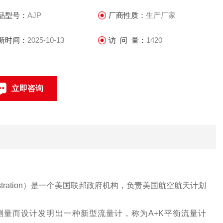
品型号：
AJP
厂商性质：
生产厂家
新时间：
2025-10-13
访 问 量：
1420
立即咨询
021-69585611、69585612
联系电话：
tration
）是一个美国联邦政府机构，负责美国航空航天计划
测量而设计发明出一种新型流量计，称为
A+K
平衡流量计