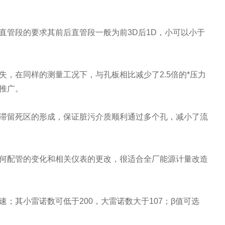
直管段的要求其前后直管段一般为前
3D
后
1D
，小可以小于
失，在同样的测量工况下，与孔板相比减少了
2.5
倍的*压力
推广。
滞留死区的形成，保证脏污介质顺利通过多个孔，减小了流
何配管的变化和相关仪表的更改，很适合全厂能源计量改造
速；其小雷诺数可低于
200
，大雷诺数大于
107
；
β
值可选