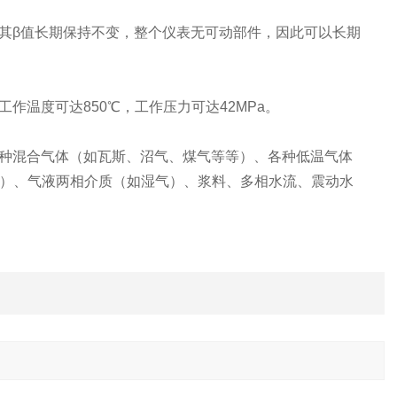
其
β
值长期保持不变，整个仪表无可动部件，因此可以长期
工作温度可达
850
℃
，工作压力可达
42MPa
。
种混合气体（如瓦斯、沼气、煤气等等）、各种低温气体
）、气液两相介质（如湿气）、浆料、多相水流、震动水