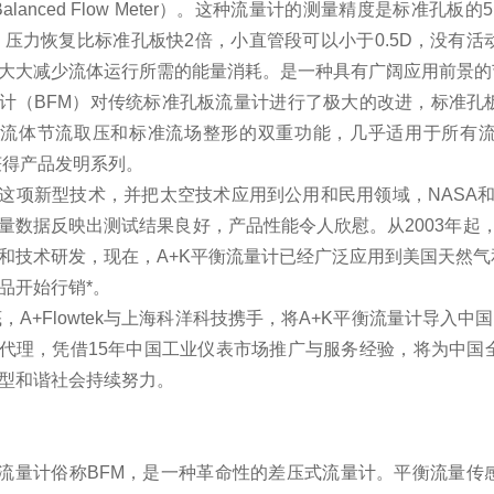
alanced Flow Meter
）。这种流量计的测量精度是标准孔板的
5
，压力恢复比标准孔板快
2
倍，小直管段可以小于
0.5D
，没有活
大大减少流体运行所需的能量消耗。是一种具有广阔应用前景的
计
（BFM）
对传统标准孔板流量计进行了极大的改进，标准孔
有流体节流取压和标准流场整形的双重功能，几乎适用于所有
获得产品发明系列。
这项新型技术，并把太空技术应用到公用和民用领域，
NASA
量数据反映出测试结果良好，产品性能令人欣慰。从
2003
年起
和技术研发，现在，
A+K
平衡流量计已经广泛应用到美国天然气
品开始行销*。
底，
A+Flowtek
与上海科洋科技携手，将
A+K
平衡流量计导入中国
代理，凭借
15
年中国工业仪表市场推广与服务经验，将为中国
型和谐社会持续努力。
流量计俗称
BFM
，是一种革命性的差压式流量计。平衡流量传