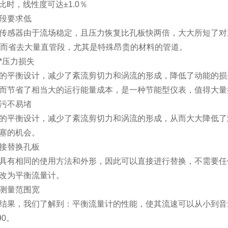
比时，线性度可达
±1.0
％
段要求低
传感器由于流场稳定，且压力恢复比孔板快两倍，大大所短了对
而省去大量直管段，尤其是特殊昂贵的材料的管道。
*压力损失
的平衡设计，减少了紊流剪切力和涡流的形成，降低了动能的损
而节省了相当大的运行能量成本，是一种节能型仪表，值得大量
污不易堵
的平衡设计，减少了紊流剪切力和涡流的形成，从而大大降低了
塞的机会。
接替换孔板
具有相同的使用方法和外形，因此可以直接进行替换，不需要任
改为平衡流量计。
测量范围宽
结果，我们了解到：平衡流量计的性能，使其流速可以从小到音
90
。