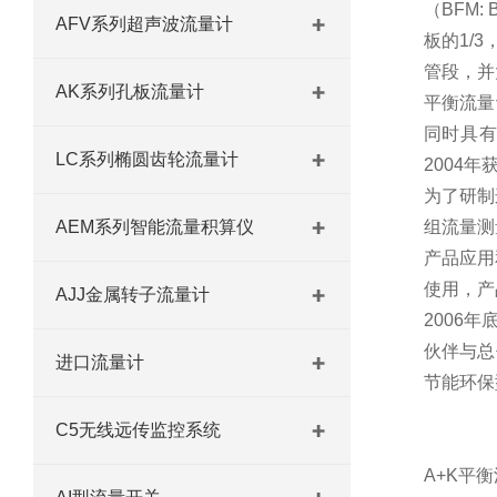
（
BFM: B
AFV系列超声波流量计
板的
1/3
管段，并
AK系列孔板流量计
平衡流量
同时具
LC系列椭圆齿轮流量计
2004
年
为了研制
AEM系列智能流量积算仪
组流量测
产品应用
使用，产
AJJ金属转子流量计
2006
年
伙伴与总
进口流量计
节能环保
C5无线远传监控系统
A+K
平衡