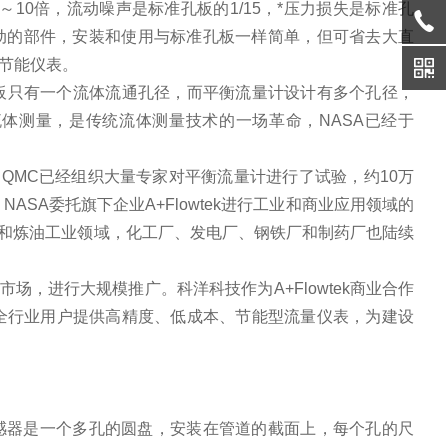
～
10
倍，流动噪声是标准孔板的
1/15
，*压力损失是标准孔
动的部件，安装和使用与标准孔板一样简单，但可省去大直
节能仪表。
板只有一个流体流通孔径，而平衡流量计设计有多个孔径，
流体测量，是传统流体测量技术的一场革命，
NASA
已经于
和
QMC
已经组织大量专家对平衡流量计进行了试验，约
10
万
，
NASA
委托旗下企业
A+Flowtek
进行工业和商业应用领域的
和炼油工业领域，化工厂、发电厂、钢铁厂和制药厂也陆续
市场，进行大规模推广。科洋科技作为
A+Flowtek
商业合作
全行业用户提供高精度、低成本、节能型流量仪表，为建设
感器是一个多孔的圆盘，安装在管道的截面上，每个孔的尺