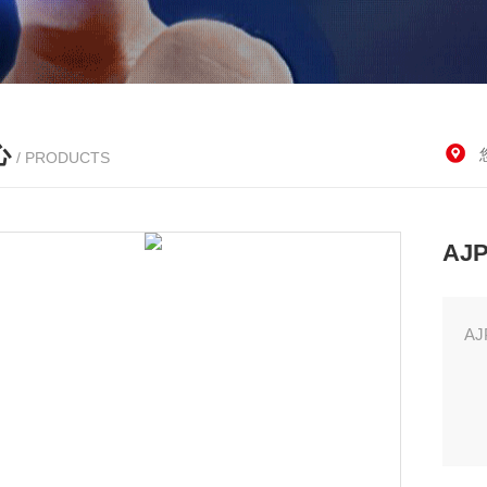
心
/ PRODUCTS
A
A