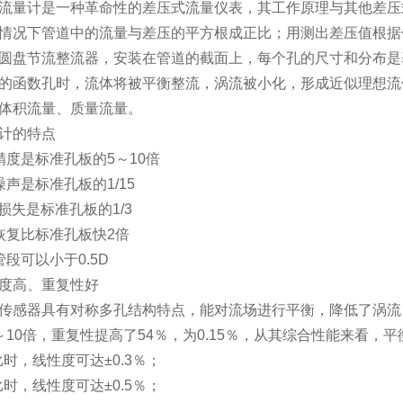
计是一种革命性的差压式流量仪表，其工作原理与其他差压式
情况下管道中的流量与差压的平方根成正比；用测出差压值根据
圆盘节流整流器，安装在管道的截面上，每个孔的尺寸和分布是
的函数孔时，流体将被平衡整流，涡流被小化，形成近似理想流
体积流量、质量流量。
计的特点
精度是标准孔板的
5
～
10
倍
噪声是标准孔板的
1/15
力损失是标准孔板的
1/3
恢复比标准孔板快
2
倍
管段可以小于
0.5D
度高、重复性好
传感器具有对称多孔结构特点，能对流场进行平衡，降低了涡流
～
10
倍，重复性提高了
54
％，为
0.15
％，从其综合性能来看，平
比时，线性度可达
±0.3
％；
比时，线性度可达
±0.5
％；