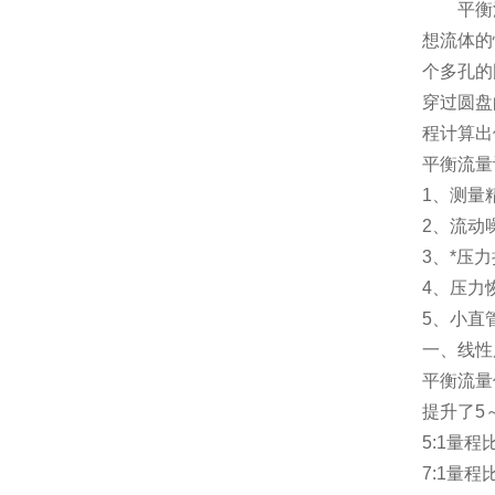
平衡流量
想流体的
个多孔的
穿过圆盘
程计算出
平衡流量
1
、测量
2
、流动
3
、*压
4
、压力
5
、小直
一、线性
平衡流量
提升了
5
5:1
量程
7:1
量程