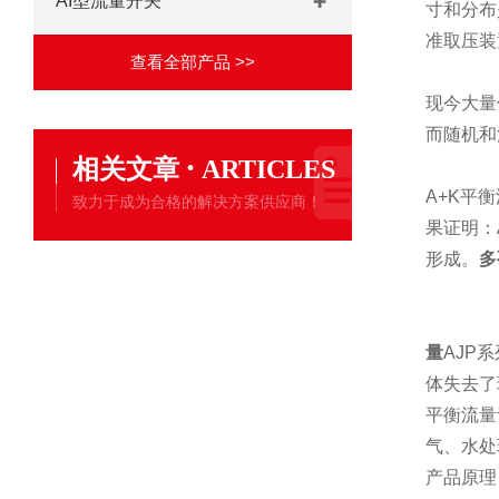
AI型流量开关
寸和分布
准取压装
查看全部产品 >>
现今大量
而随机和
·
相关文章
ARTICLES
A+K
平衡
致力于成为合格的解决方案供应商！
果证明：
形成。
多
量
AJP
系
体失去了
平衡流量
气、水处
产品原理