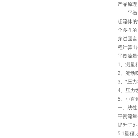
产品原理
平衡流量
想流体的
个多孔的
穿过圆盘
程计算出
平衡流量
1
、测量
2
、流动
3
、*压
4
、压力
5
、小直
一、线性
平衡流量
提升了
5
5:1
量程