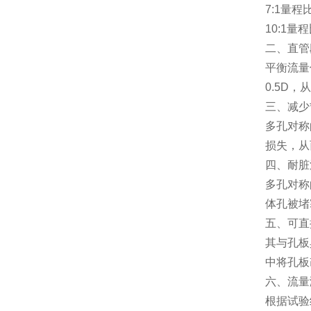
7:1
量程
10:1
量程
二、直管
平衡流量
0.5D
，从
三、减少
多孔对称
损失，从
四、耐脏
多孔对称
体孔被堵
五、可直
其与孔板
中将孔板
六、流量
根据试验