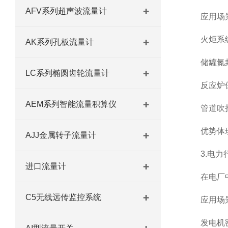
AFV系列超声波流量计
应用场
火炬系统伴
AK系列孔板流量计
储罐氮封系
LC系列椭圆齿轮流量计
反应炉保护
AEM系列智能流量积算仪
管道吹扫：
优势体现：
AJJ金属转子流量计
3.电力行
进口流量计
在电厂中，
C5无线远传监控系统
应用场
发电机密封