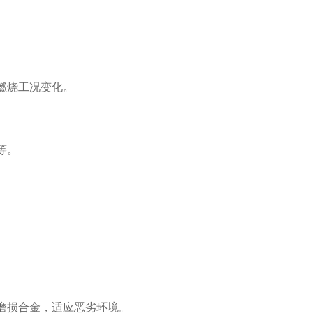
燃烧工况变化。
等。
磨损合金，适应恶劣环境。