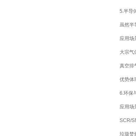
5.半导体
虽然半导体
应用场
大宗气体供
真空排气
优势体现：
6.环保
应用场
SCR/S
垃圾焚烧