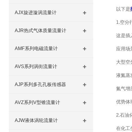
以下是
AJX旋进漩涡流量计
1.空分行
AJR热式气体质量流量计
这是插入式
AMF系列电磁流量计
应用场
大型空分
AVS系列涡街流量计
液氮蒸发后
AJP系列多孔孔板传感器
氮气增压
优势体现：
AVZ系列V型锥流量计
2.石油化
AJW液体涡轮流量计
在化工生产