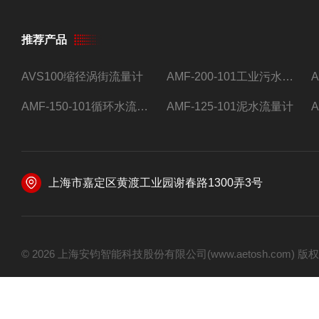
推荐产品
AVS100缩径涡街流量计
AMF-200-101工业污水流量计
AMF-150-101循环水流量计,电磁流量计
AMF-125-101泥水流量计
上海市嘉定区黄渡工业园谢春路1300弄3号
© 2026 上海安钧智能科技股份有限公司(www.aetosh.com)