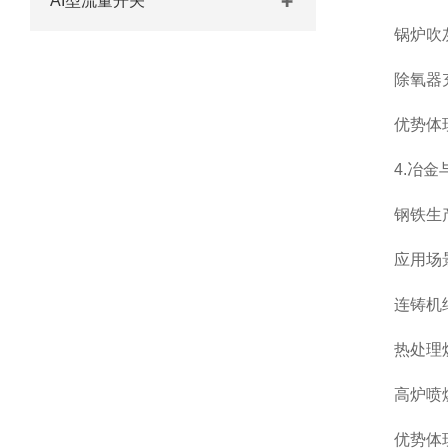
AI型流量开关
锅炉吹灰/
除氧器充
优势体现：
4.冶金
钢铁生产过
应用场
连铸机结晶
热处理炉气
高炉喷煤
优势体现：