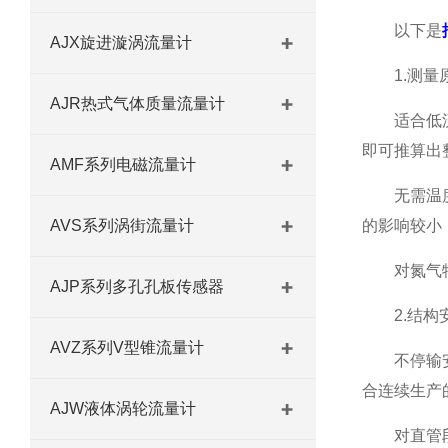
以下是
AJX旋进漩涡流量计
1.测量原
AJR热式气体质量流量计
适合低流速
即可推算出
AMF系列电磁流量计
无需温度压
AVS系列涡街流量计
的影响较小
对氮气特性
AJP系列多孔孔板传感器
2.结构
AVZ系列V型锥流量计
不停输安装
合连续生产
AJW液体涡轮流量计
对直管段要