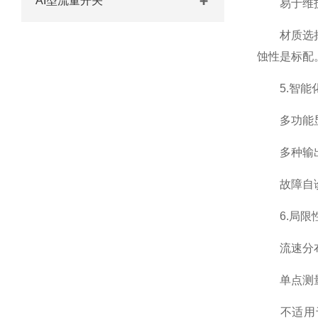
AI型流量开关
易于维护：
材质选择灵
蚀性是标配
5.智能
多功能显示
多种输出信号
故障自诊断
6.局限性
流速分布依
单点测量误
不适用于含