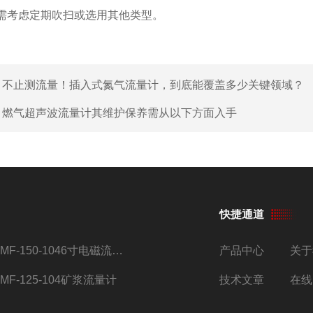
需考虑定期吹扫或选用其他类型。
：
不止测流量！插入式氮气流量计，到底能覆盖多少关键领域？
：
燃气超声波流量计其维护保养需从以下方面入手
快捷通道
AMF-150-1046寸电磁流量计
产品中心
关于
AMF-125-104矿浆流量计
技术文章
在线