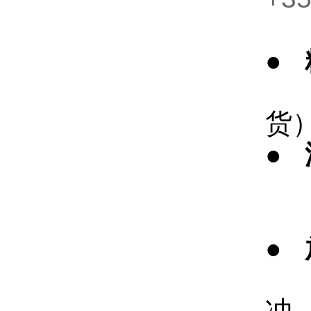
-
●
1.
货
●
液体
气体
●
温
冲