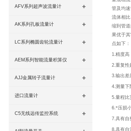
AFV系列超声波流量计
管及均速
流体相比
AK系列孔板流量计
缩到管道
果优于其
LC系列椭圆齿轮流量计
点如下：
1.
精度高：
AEM系列智能流量积算仪
2.
重复性好
3.
输出差
AJJ金属转子流量计
4.
测量下
进口流量计
5.
量程比宽
6.
*压损小
C5无线远传监控系统
7.
具有自
8.
具有自