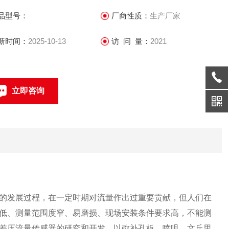
品型号：
厂商性质：
生产厂家
新时间：
2025-10-13
访 问 量：
2021
立即咨询
021-69585611、69585612
联系电话：
的发展过程，在一定时期对流量作出过重要贡献，但人们在
低、测量范围度窄、易磨损、现场安装条件要求高，不能测
差压流量传感器的研究和开发，以弥补孔板、喷咀、文丘里