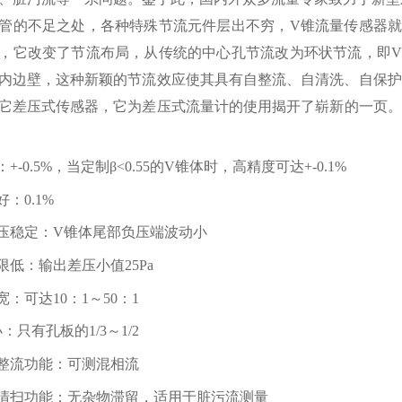
管的不足之处，各种特殊节流元件层出不穷，V锥流量传感器就
，它改变了节流布局，从传统的中心孔节流改为环状节流，即V
内边壁，这种新颖的节流效应使其具有自整流、自清洗、自保护
它差压式传感器，它为差压式流量计的使用揭开了崭新的一页。
+-0.5%，当定制β<0.55的V锥体时，高精度可达+-0.1%
：0.1%
压稳定：V锥体尾部负压端波动小
限低：输出差压小值25Pa
：可达10：1～50：1
：只有孔板的1/3～1/2
整流功能：可测混相流
清扫功能：无杂物滞留，适用于脏污流测量