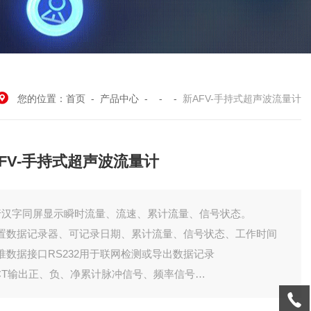
您的位置：
首页
-
产品中心
- - -
新AFV-手持式超声波流量计
FV-手持式超声波流量计
行汉字同屏显示瞬时流量、流速、累计流量、信号状态。
置数据记录器、可记录日期、累计流量、信号状态、工作时间
准数据接口RS232用于联网检测或导出数据记录
CT输出正、负、净累计脉冲信号、频率信号
置电池可连续工作十小时以上，流速范围0-30M/S重量538G