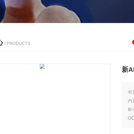
心
/ PRODUCTS
新A
4
内
标
O
内