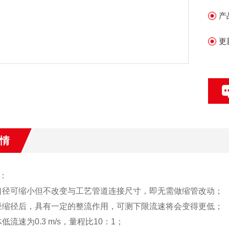
产
更
情
：
口径可缩小但不改变与工艺管道连接尺寸，即无需做缩管改动；
径缩径后，具有一定的整流作用，可测下限流速将会变得更低；
低流速为0.3 m/s，量程比10：1；