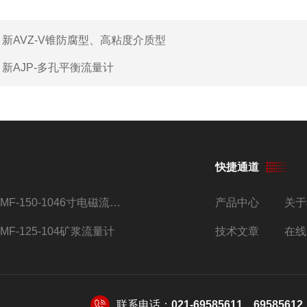
：
新AVZ-V锥防腐型、高粘度介质型
：
新AJP-多孔平衡流量计
快捷通道
AMF-150-1046寸电磁流量计
产品中心
关于
AMF-125-104矿浆流量计
技术文章
在线
联系电话：
021-69585611、69585612