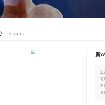
心
/ PRODUCTS
新A
主
可
不
量