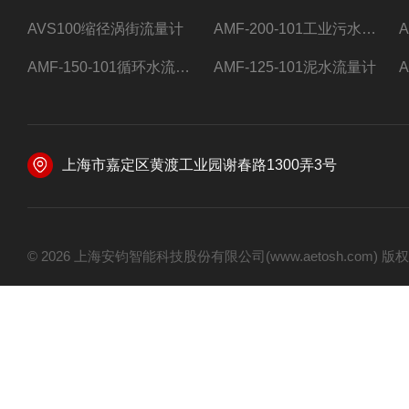
AVS100缩径涡街流量计
AMF-200-101工业污水流量计
AMF-150-101循环水流量计,电磁流量计
AMF-125-101泥水流量计
上海市嘉定区黄渡工业园谢春路1300弄3号
© 2026 上海安钧智能科技股份有限公司(www.aetosh.com)