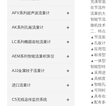
充满管道
在节流件
AFV系列超声波流量计
流量的大
智能节流
微机技术
AK系列孔板流量计
二、特点
▲节流装
LC系列椭圆齿轮流量计
▲孔板计
▲应用范
▲标准型
AEM系列智能流量积算仪
▲一体型
智能型特
AJJ金属转子流量计
▲采用进
▲高精度
▲智能孔
进口流量计
▲可同时
▲具有在
C5无线远传监控系统
▲配有多