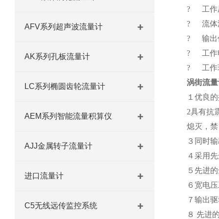
? 工作压力
? 流体温
AFV系列超声波流量计
? 输出
? 工作电
AK系列孔板流量计
? 工作环
涡街流量
LC系列椭圆齿轮流量计
１优良的
2具有抗
AEM系列智能流量积算仪
熄灭，禁
３同时输
AJJ金属转子流量计
４采用先
５先进的
进口流量计
６宽电压
７输出驱
C5无线远传监控系统
８ 先进