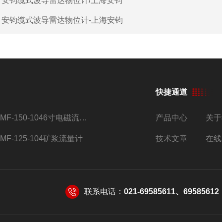
：
安钧缆式波导雷达物位计/上海安钧
：
安钧缆式波导雷达物位计-上海安钧
快捷通道
AMF-150-1046寸电磁流量计
产品中心
关于
AMF-125-104矿浆流量计
技术文章
在线
联系电话：
021-69585611、69585612