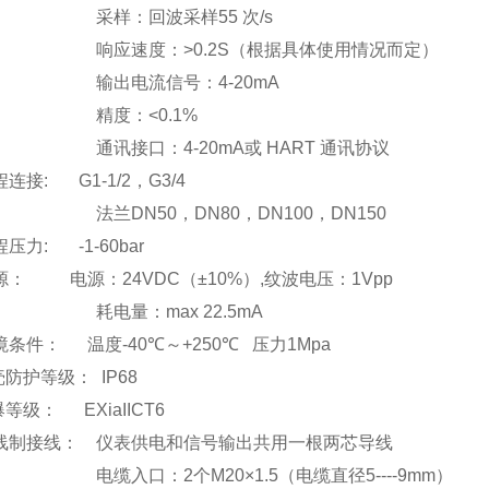
采样：回波采样
55
次
/s
响应速度：
>0.2S
（根据具体使用情况而定）
输出电流信号：
4-20mA
精度：
<0.1%
通讯接口：
4-20mA
或
HART
通讯协议
程连接
:
G1-1/2
，
G3/4
法兰
DN50
，
DN80
，
DN100
，
DN150
程压力
:
-1-60bar
源：
电源：
24VDC（
±
10%）,
纹波电压：
1Vpp
耗电量：
max 22.5mA
境条件：
温度
-40
℃
～
+250
℃
压力
1Mpa
壳防护等级：
IP68
爆等级：
EXiaIICT6
线制接线：
仪表供电和信号输出共用一根两芯导线
电缆入口：
2
个
M20
×
1.5（
电缆直径
5----9mm）