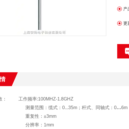
产
更
情
数：
工作频率
:100MHZ-1.8GHZ
测量范围：缆式：
0...35m
；杆式、同轴式：
0
…
6m
重复性：±
3mm
分辨率：
1mm