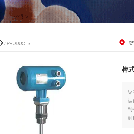
心
您
/ PRODUCTS
棒
导
运
到
到
化