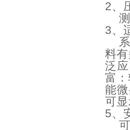
2、
测量
3、
系列
料有
泛应
富：
能微
可显
5、
可以