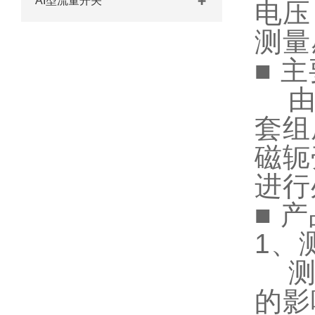
AI型流量开关
电压
测量
■
主
由插
套组
磁轭
进行
■
产
1、
测量
的影