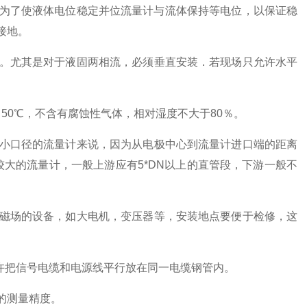
为了使液体电位稳定并位流量计与流体保持等电位，以保证稳
接地。
。尤其是对于液固两相流，必须垂直安装．若现场只允许水平
～
50
℃，不含有腐蚀性气体，相对湿度不大于
80
％。
小口径的流量计来说，因为从电极中心到流量计进口端的距离
较大的流量计，一般上游应有
5
*DN
以上的直管段，下游一般不
磁场的设备，如大电机，变压器等，安装地点要便于检修，这
许把信号电缆和电源线平行放在同一电缆钢管内。
的测量精度。