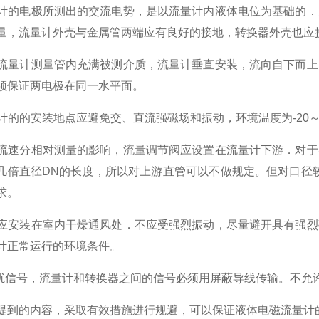
计的电极所测出的交流电势，是以流量计内液体电位为基础的．
量，流量计外壳与金属管两端应有良好的接地，转换器外壳也应
流量计测量管内充满被测介质，流量计垂直安装，流向自下而上
须保证两电极在同一水平面。
计的的安装地点应避免交、直流强磁场和振动，环境温度为
-20
流速分相对测量的影响，流量调节阀应设置在流量计下游．对于
几倍直径
DN
的长度，所以对上游直管可以不做规定。但对口径
求。
应安装在室内干燥通风处．不应受强烈振动，尽量避开具有强烈
计正常运行的环境条件。
扰信号，流量计和转换器之间的信号必须用屏蔽导线传输。不允
到的内容，采取有效措施进行规避，可以保证液体电磁流量计