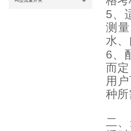
格考
AI型流量开关
5、
测量
水、
6、
而定
用户
种所
二、