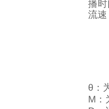
播时
流速
θ：
M：