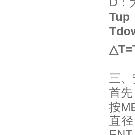
D：
Tup
Tdo
△T=
三、
首先
按
M
直径
EN