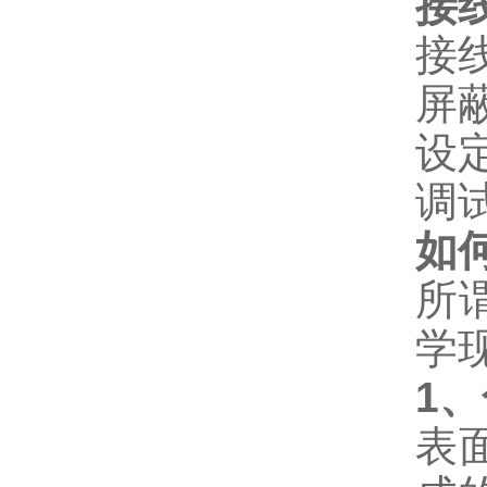
接
接线
屏蔽
设
调
如
所
学
1
、
表