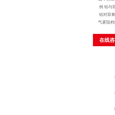
例 铂与
铂对双氧
气雾阻档
在线咨