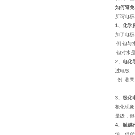
如何避免
所谓电极
1
、化学
加了电极
例 钽与
钽对水
2
、电化
过电极，
例 测
3
、极化
极化现象
量级，但
4
、触媒
蚀，但双