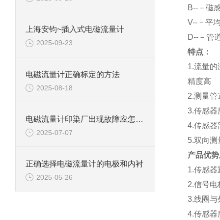
B--－磁
V--－平
上海安钧~插入式电磁流量计
D--－管
2025-09-23
特点：
1.流量
电磁流量计正确标定的方法
精度高
2025-08-18
2.测量
3.传感
电磁流量计印染厂出现故障应怎样排查呢？
4.传感
2025-07-07
5.双向
产品优势
正确选择电磁流量计的电极和内衬
1.传感
2025-05-26
2.信号
3.线圈
4.传感