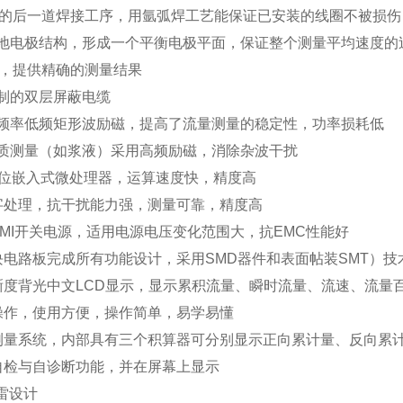
的后一道焊接工序，用氩弧焊工艺能保证已安装的线圈不被损伤
接地电极结构，形成一个平衡电极平面，保证整个测量平均速度
，提供精确的测量结果
定制的双层屏蔽电缆
程频率低频矩形波励磁，提高了流量测量的稳定性，功率损耗低
介质测量（如浆液）采用高频励磁，消除杂波干扰
16位嵌入式微处理器，运算速度快，精度高
数字处理，抗干扰能力强，测量可靠，精度高
低EMI开关电源，适用电源电压变化范围大，抗EMC性能好
单块电路板完成所有功能设计，采用SMD器件和表面帖装SMT）
清晰度背光中文LCD显示，显示累积流量、瞬时流量、流速、流量
单操作，使用方便，操作简单，易学易懂
向测量系统，内部具有三个积算器可分别显示正向累计量、反向累
有自检与自诊断功能，并在屏幕上显示
防雷设计