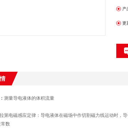
实
产
菜
更
情
：
测量导电液体的体积流量
拉第电磁感应定律：导电液体在磁场中作切割磁力线运动时，导体中
表常数