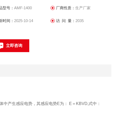
用、显示直观、操作使用方便，可以减少其他电磁流量计英文
品型号：
AMF-1400
厂商性质：
生产厂家
单所带来的不便。
新时间：
2025-10-14
访 问 量：
2035
立即咨询
021-69585611、69585612
联系电话：
产生感应电势，其感应电势E为： E＝KBVD,式中：