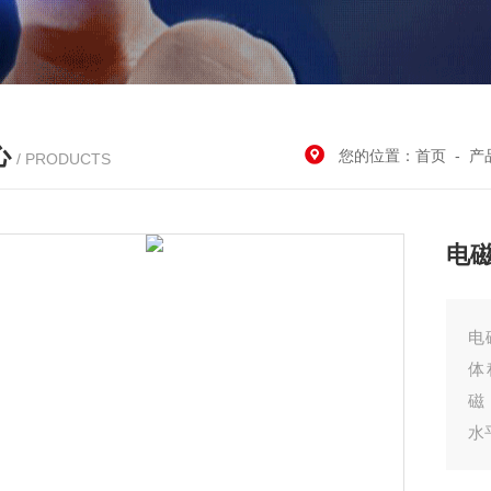
心
您的位置：
首页
-
产
/ PRODUCTS
电
电
体
磁
水
电