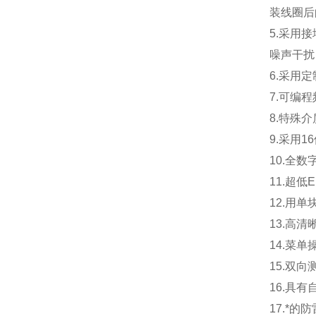
装线圈后
5.采用
噪声干扰
6.采用
7.可编
8.特殊
9.采用
10.全
11.超
12.用
13.高
14.菜
15.双
16.具
17.*的