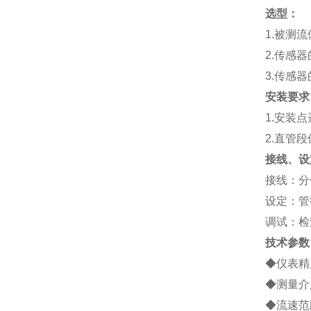
选型：
1.被测
2.传感
3.传感
安装要求
1.安装
2.直管段
接线、设
接线：分
设定：管
调试：检
技术参数
◆仪表精度
◆测量介
◆流速范围