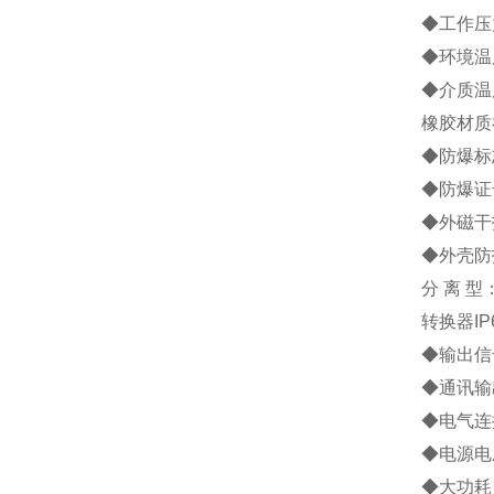
◆工作压力
◆环境温度
◆介质温
橡胶材质
◆防爆标志
◆防爆证号
◆外磁干扰
◆外壳防
分 离 型
转换器IP
◆输出信号
◆通讯输
◆电气连接
◆电源电压
◆大功耗：