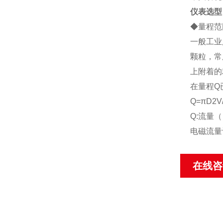
仪表选型
◆
量程范
一般工业
颗粒，常
上附着的
在量程Q
Q=πD2V
Q:流量（
电磁流量
在线咨