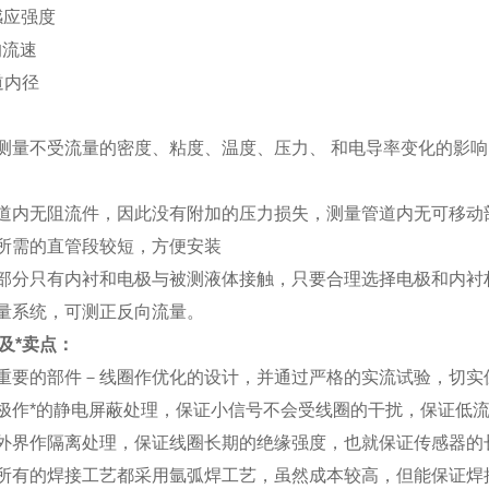
感应强度
均流速
道内径
的测量不受流量的密度、粘度、温度、压力、 和电导率变化的影
管道内无阻流件，因此没有附加的压力损失，测量管道内无可移动
器所需的直管段较短，方便安装
器部分只有内衬和电极与被测液体接触，只要合理选择电极和内衬
测量系统，可测正反向流量。
及*卖点：
器重要的部件－线圈作优化的设计，并通过严格的实流试验，切实
电极作*的静电屏蔽处理，保证小信号不会受线圈的干扰，保证低
与外界作隔离处理，保证线圈长期的绝缘强度，也就保证传感器的
器所有的焊接工艺都采用氩弧焊工艺，虽然成本较高，但能保证