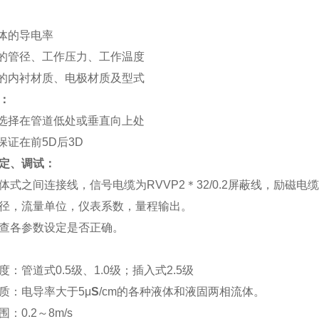
流体的导电率
器的管径、工作压力、工作温度
器的内衬材质、电极材质及型式
：
点选择在管道低处或垂直向上处
保证在前5D后3D
定、调试：
体式之间连接线，信号电缆为RVVP2＊32/0.2屏蔽线，励磁电缆为
径，流量单位，仪表系数，量程输出。
查各参数设定是否正确。
：管道式0.5级、1.0级；插入式2.5级
质：电导率大于5μ
S
/cm的各种液体和液固两相流体。
：0.2～8m/s