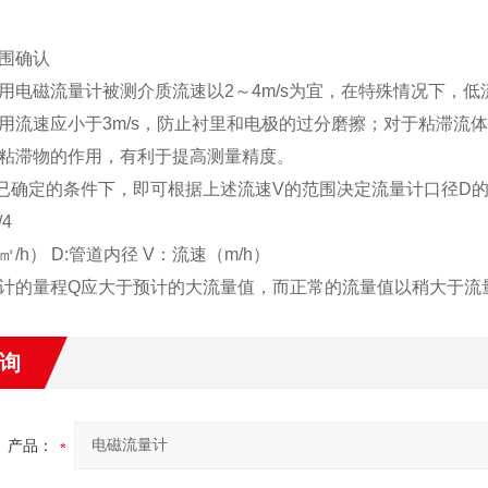
围确认
用电磁流量计被测介质流速以2～4m/s为宜，在特殊情况下，低流速
用流速应小于3m/s，防止衬里和电极的过分磨擦；对于粘滞流体
粘滞物的作用，有利于提高测量精度。
已确定的条件下，即可根据上述流速V的范围决定流量计口径D
/4
㎡/h） D:管道内径 V：流速（m/h）
计的量程Q应大于预计的大流量值，而正常的流量值以稍大于流量
询
产品：