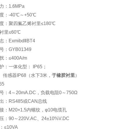
：1.6MPa
：-40℃～+50℃
度：聚四氟乙烯衬里≤180℃
衬里≤60℃
：ExmibdⅡBT4
：GYB01349
：≤400A/m
护：一体化型： IP65；
： 传感器IP68（水下3米，
于橡胶衬里
）
65
：4～20mA.DC，负载电阻0～750Ω
出：RS485或CAN总线
：M20×1.5内螺纹，φ10电缆孔
：90～220V.AC、24±10%V.DC
≤10VA