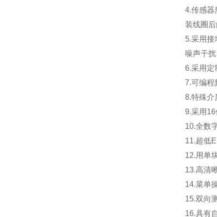
4.传感
装线圈后
5.采用
噪声干扰
6.采用
7.可编
8.特殊
9.采用
10.全
11.超
12.用
13.高
14.菜
15.双
16.具