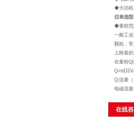
◆大功耗：
仪表选型
◆
量程范
一般工业
颗粒，常
上附着的
在量程Q
Q=πD2V
Q:流量（
电磁流量
在线咨