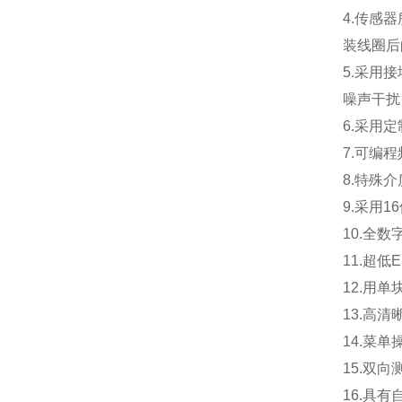
4.传感
装线圈后
5.采用
噪声干扰
6.采用
7.可编
8.特殊
9.采用
10.全
11.超
12.用
13.高
14.菜
15.双
16.具