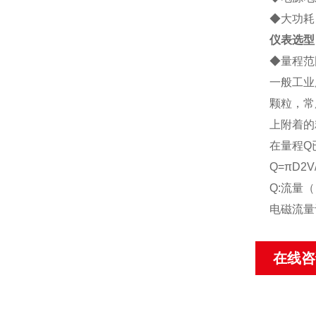
◆大功耗：
仪表选型
◆
量程范
一般工业
颗粒，常
上附着的
在量程Q
Q=πD2V
Q:流量（
电磁流量
在线咨