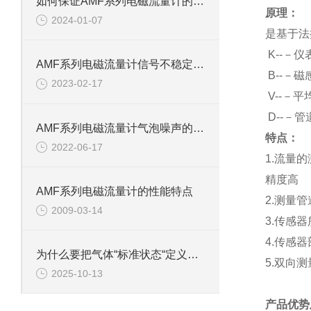
如何保证AMF系列电磁流量计的测量精度
原理：
2024-01-07
是基于法
K
--－仪
AMF系列电磁流量计信号不稳定三大原因
B
--－
2023-02-17
V
--－平
D
--－
AMF系列电磁流量计气泡噪声的解决方法
特点：
2022-06-17
1.
流量的
精度高
AMF系列电磁流量计的性能特点
2.
测量管
2009-03-14
3.
传感器
4.
传感器
为什么要把气体“标准状态“定义为:273.15K，0.101325MPa?
5.
双向测
2025-10-13
产品优势