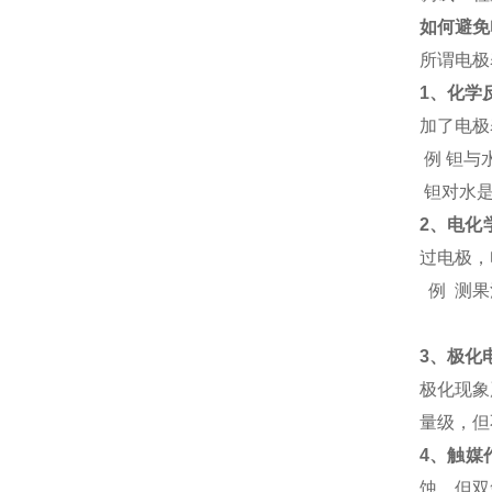
如何避免
所谓电极
1
、化学
加了电极
例 钽与
钽对水
2
、电化
过电极，
例 测
3
、极化
极化现象
量级，但
4
、触媒
蚀，但双