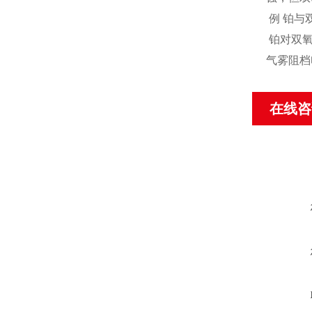
例 铂与
铂对双氧
气雾阻档
在线咨