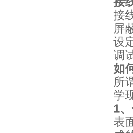
接
接线
屏蔽
设
调
如
所
学
1
、
表