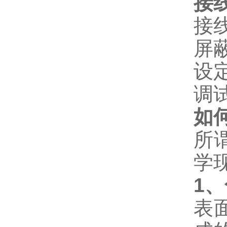
接
接线
屏蔽
设
调
如
所
学
1
、
表