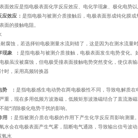
表面效应是指电极表面化学反应效应、电化学现象、极化电势以
反应效应：
是指电极与被测介质接触后，电极表面形成钝化膜或
表面的接触电阻。
水
是耐腐蚀，若选择钽电极测量水流则错了，这是因为在测水流量
学现象 ：
是指电极与被测介质接触，电极表面发生电势变化。
电极虽没被腐蚀，但电极受撞表面接触电势突然变化，使仪表输
果汁时，采用高频转换器
电势 ：
是指电极感生电动势在两电极极性不同，导致电解质在
严重，现在多用低频方波激磁，低频矩形波激磁结合了直流激磁
不能*消除极化电势干扰的影响。
作用 ：
是指被测介质在电极的作用下产生化学反应而影响测量
氧水会在电极表面产生气雾，阻断电气通路，导致输出信号波动
双氧水