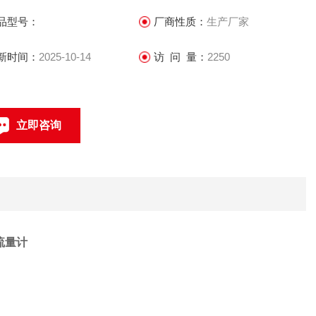
.传感器所需的直管段较短，方便安装
品型号：
厂商性质：
生产厂家
.传感器部分只有内衬和电极与被测液体接触，只要合理选择电极
内衬材料，可耐腐蚀和磨损
新时间：
2025-10-14
访 问 量：
2250
.双向测量系统，可测正反向流量
立即咨询
021-69585611、69585612
联系电话：
流量计