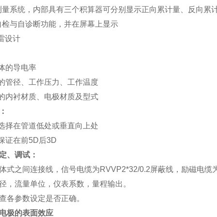
测量系统，内部具有三个积算器可分别显示正向累计量、反向累
自检与自诊断功能，并在屏幕上显示
雷设计
体的导电率
的管径、工作压力、工作温度
的内衬材质、电极材质及型式
：
选择在管道低处或垂直向上处
保证在前5D后3D
定、调试：
式之间连接线，信号电缆为RVVP2*32/0.2屏蔽线，励磁电缆为Y
径，流量单位，仪表系数，量程输出。
查各参数设定是否正确。
电极的表面效应