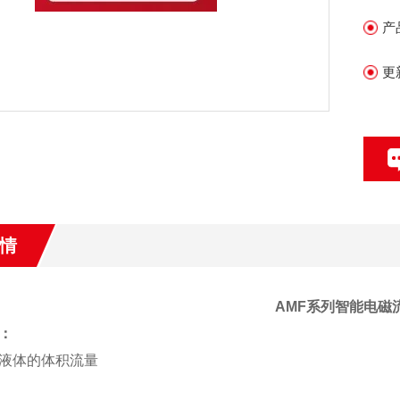
3
产
4
和
更
5
情
AMF
系列智能电磁
：
液体的体积流量