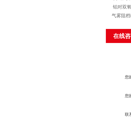
铂对双氧
气雾阻档
在线咨
您
您
联