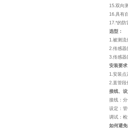
15.
双向
16.
具有
17.
*的防
选型：
1.
被测流
2.
传感器
3.
传感器
安装要求
1.
安装点
2.
直管段
接线、设
接线：分体
设定：管
调试：检
如何避免