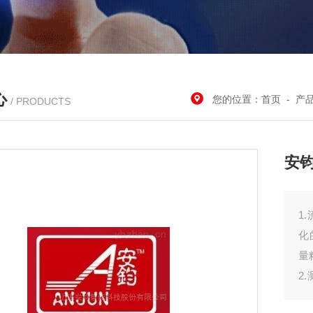
心
您的位置：
首页
-
产
/ PRODUCTS
安
1
化
量
2
可