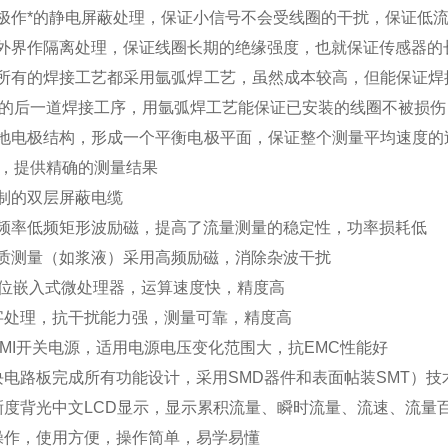
极作*的静电屏蔽处理，保证小信号不会受线圈的干扰，保证低
外界作隔离处理，保证线圈长期的绝缘强度，也就保证传感器的
所有的焊接工艺都采用氩弧焊工艺，虽然成本较高，但能保证焊
的后一道焊接工序，用氩弧焊工艺能保证已安装的线圈不被损伤
地电极结构，形成一个平衡电极平面，保证整个测量平均速度的
，提供精确的测量结果
制的双层屏蔽电缆
频率低频矩形波励磁，提高了流量测量的稳定性，功率损耗低
质测量（如浆液）采用高频励磁，消除杂波干扰
6位嵌入式微处理器，运算速度快，精度高
字处理，抗干扰能力强，测量可靠，精度高
EMI开关电源，适用电源电压变化范围大，抗EMC性能好
块电路板完成所有功能设计，采用SMD器件和表面帖装SMT）技
晰度背光中文LCD显示，显示累积流量、瞬时流量、流速、流量
操作，使用方便，操作简单，易学易懂