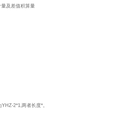
计量及差值积算量
HZ-2*1,两者长度*。