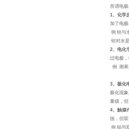
所谓电极
1
、化学
加了电极
例 钽与
钽对水
2
、电化
过电极，
例 测
3
、极化
极化现象
量级，但
4
、触媒
蚀，但双
例 铂与