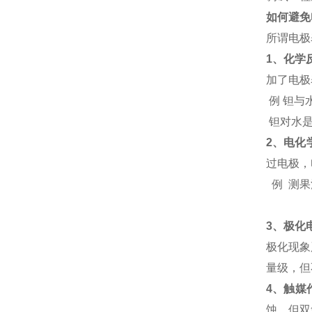
如何避免
所谓电极
1
、化学
加了电极
例 钽与
钽对水
2
、电化
过电极，
例 测
3
、极化
极化现象
量级，但
4
、触媒
蚀，但双