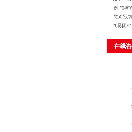
例 铂与
铂对双氧
气雾阻档
在线咨