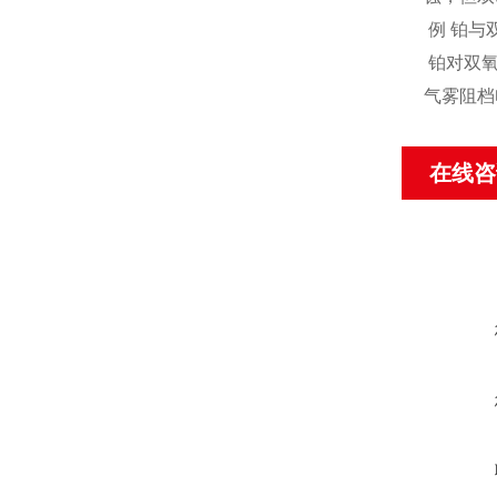
例 铂与
铂对双氧
气雾阻档
在线咨