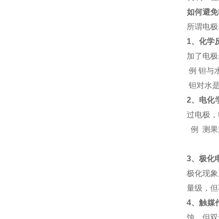
如何避免
所谓电极
1
、化学
加了电极
例 钽与
钽对水
2
、电化
过电极，
例 测
3
、极化
极化现象
量级，但
4
、触媒
蚀，但双