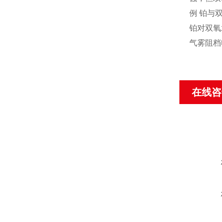
例 铂与
铂对双氧
气雾阻档
在线咨