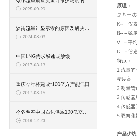
微小流量质量流量计维护精度的关键方法
原理：
2025-09-29
是基于法
K
--－仪
涡街流量计显示零的原因及解决方法有哪些
B
--－磁
2024-08-03
V
--－平
D
--－管
中国LNG需求增速或放缓
特点：
2017-03-13
1.
流量的
精度高
重庆今年将建成*100亿方产能气田
2.
测量管
2017-03-15
3.
传感器
4.
传感器
今冬明春中国石化供应100亿立方米天然气
5.
双向测
2016-12-23
产品优势