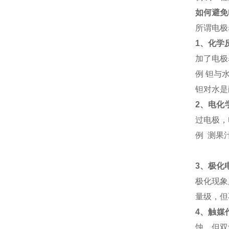
如何避免
所谓电极
1
、化学
加了电极
例 钽与
钽对水是
2
、电化
过电极，
例 测果
3
、极化
极化现象
量级，但
4
、触媒
蚀，但双