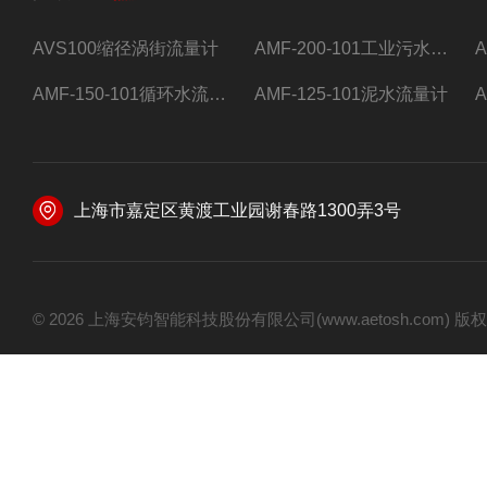
AVS100缩径涡街流量计
AMF-200-101工业污水流量计
AMF-150-101循环水流量计,电磁流量计
AMF-125-101泥水流量计
上海市嘉定区黄渡工业园谢春路1300弄3号
© 2026 上海安钧智能科技股份有限公司(www.aetosh.com)