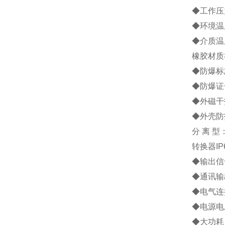
◆工作压力
◆环境温度
◆介质温
橡胶材质
◆防爆标志
◆防爆证号
◆外磁干扰
◆外壳防
分 离 
转换器IP
◆输出信号
◆通讯输
◆电气连接
◆电源电压
◆大功耗：