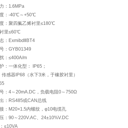
：1.6MPa
：-40℃～+50℃
度：聚四氟乙烯衬里≤180℃
衬里≤60℃
：ExmibdⅡBT4
：GYB01349
：≤400A/m
护：一体化型： IP65；
型：传感器IP68（水下3米，于橡胶衬里）
65
：4～20mA.DC，负载电阻0～750Ω
出：RS485或CAN总线
：M20×1.5内螺纹，φ10电缆孔
：90～220V.AC、24±10%V.DC
≤10VA