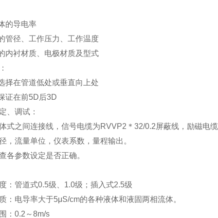
体的导电率
的管径、工作压力、工作温度
的内衬材质、电极材质及型式
：
选择在管道低处或垂直向上处
保证在前5D后3D
定、调试：
体式之间连接线，信号电缆为RVVP2＊32/0.2屏蔽线，励磁电缆为
径，流量单位，仪表系数，量程输出。
查各参数设定是否正确。
：管道式0.5级、1.0级；插入式2.5级
质：电导率大于5μS/cm的各种液体和液固两相流体。
：0.2～8m/s