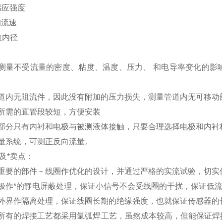
感应强度
均流速
道内径
测量不受流量的密度、粘度、温度、压力、 和电导率变化的影
道内无阻流件，因此没有附加的压力损失，测量管道内无可移动
所需的直管段较短，方便安装
部分只有内衬和电极与被测液体接触，只要合理选择电极和内衬
量系统，可测正反向流量。
及*卖点：
重要的部件－线圈作优化的设计，并通过严格的实流试验，切实
极作*的静电屏蔽处理，保证小信号不会受线圈的干扰，保证低
外界作隔离处理，保证线圈长期的绝缘强度，也就保证传感器的
所有的焊接工艺都采用氩弧焊工艺，虽然成本较高，但能保证焊