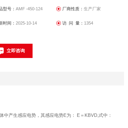
品型号：
AMF -450-124
厂商性质：
生产厂家
新时间：
2025-10-14
访 问 量：
1354
立即咨询
021-69585611、69585612
联系电话：
产生感应电势，其感应电势E为： E＝KBVD,式中：