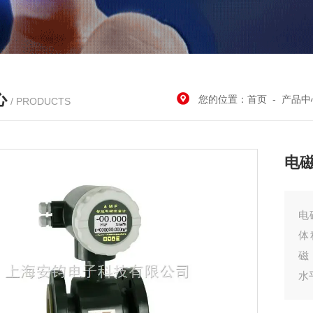
心
您的位置：
首页
-
产品中
/ PRODUCTS
电
电
体
磁
水