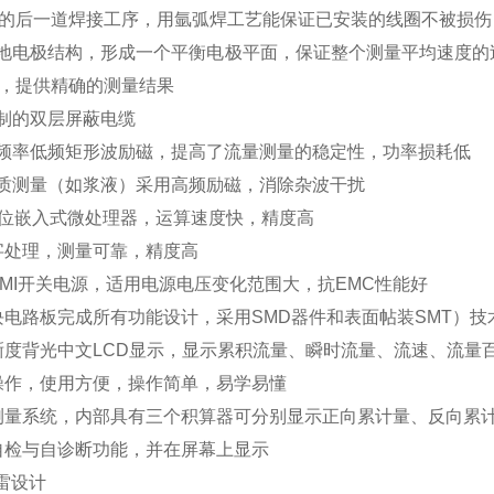
的后一道焊接工序，用氩弧焊工艺能保证已安装的线圈不被损伤
地电极结构，形成一个平衡电极平面，保证整个测量平均速度的
，提供精确的测量结果
制的双层屏蔽电缆
频率低频矩形波励磁，提高了流量测量的稳定性，功率损耗低
质测量（如浆液）采用高频励磁，消除杂波干扰
6位嵌入式微处理器，运算速度快，精度高
字处理，
测量可靠，精度高
EMI开关电源，适用电源电压变化范围大，抗EMC性能好
块电路板完成所有功能设计，采用SMD器件和表面帖装SMT）技
晰度背光中文LCD显示，显示累积流量、瞬时流量、流速、流量
操作，使用方便，操作简单，易学易懂
测量系统，内部具有三个积算器可分别显示正向累计量、反向累
自检与自诊断功能，并在屏幕上显示
雷设计