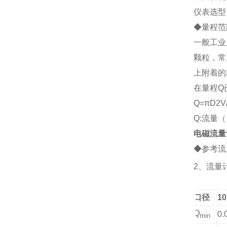
仪表选型
◆
量程范
一般工业
颗粒，常
上附着的
在量程Q
Q=
πD2V
Q:流量（
电磁流量
◆参考流
2、
流量
口径
10
Q
0.
min