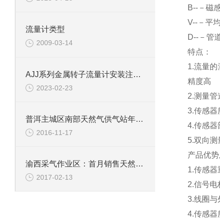
B
--－磁
V
--－平
流量计类型
D
--－管
2009-03-14
特点：
1.
流量的
AJJ系列金属转子流量计安装注意事项
精度高
2023-02-23
2.
测量管
3.
传感器
普洱主城区南部天然气供气站年内有望投入使用
4.
传感器
2016-11-17
5.
双向测
产品优势
渝西采气作业区：首月销售天然气破6千万方
1.
传感器
2017-02-13
2.
信号电
3.
线圈与
4.
传感器