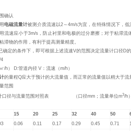
围确认
用
电磁流量计
被测介质流速以2～4m/s为宜，在特殊情况下，低流
用流速应小于3m/s，防止衬里和电极的过分磨擦；对于粘滞流
粘滞物的作用，有利于提高测量精度。
已确定的条件下，即可根据上述流速V的范围决定流量计口径D
/4
㎡/h） D:管道内径 V：流速（m/h）
计
的量程Q应大于预计的大流量值，而正常的流量值以稍大于流量
量范围
3
计口径与流量范围对照表 （口径mm；流量单位m
/h
15
20
25
32
40
50
03
0.06
0.11
0.17
0.29
0.45
0.71