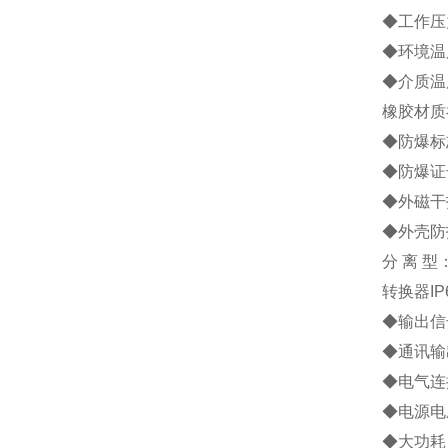
◆工作压力
◆环境温度
◆介质温
橡胶材质
◆防爆标志
◆防爆证号
◆外磁干扰
◆外壳防
分 离 
转换器IP
◆输出信号
◆通讯输
◆电气连接
◆电源电压
◆大功耗：