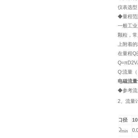
仪表选型
◆
量程范
一般工业
颗粒，常
上附着的
在量程Q
Q=
πD2V
Q:流量（
电磁流量
◆参考流
2、
流量
口径
10
Q
0.
min