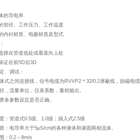
体的导电率
的管径、工作压力、工作温度
的内衬材质、电极材质及型式
：
选择在管道低处或垂直向上处
保证在前5D后3D
定、调试：
体式之间连接线，信号电缆为RVVP2＊32/0.2屏蔽线，励磁电缆为
径，流量单位，仪表系数，量程输出。
查各参数设定是否正确。
：管道式0.5级、1.0级；插入式2.5级
质：电导率大于5μS/cm的各种液体和液固两相流体。
：0.2～8m/s