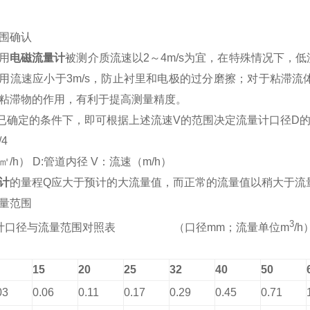
围确认
用
电磁流量计
被测介质流速以2～4m/s为宜，在特殊情况下，低流
用流速应小于3m/s，防止衬里和电极的过分磨擦；对于粘滞流
粘滞物的作用，有利于提高测量精度。
已确定的条件下，即可根据上述流速V的范围决定流量计口径D
/4
㎡/h） D:管道内径 V：流速（m/h）
计
的量程Q应大于预计的大流量值，而正常的流量值以稍大于流量
量范围
3
计口径与流量范围对照表 （口径mm；流量单位m
/h
15
20
25
32
40
50
03
0.06
0.11
0.17
0.29
0.45
0.71