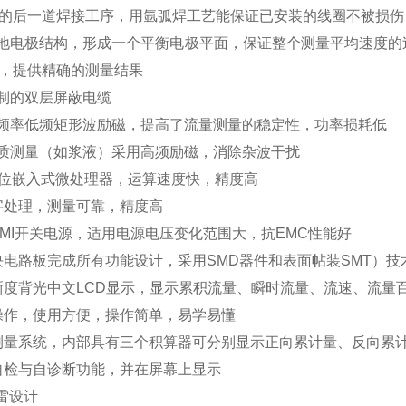
的后一道焊接工序，用氩弧焊工艺能保证已安装的线圈不被损伤
地电极结构，形成一个平衡电极平面，保证整个测量平均速度的
，提供精确的测量结果
制的双层屏蔽电缆
频率低频矩形波励磁，提高了流量测量的稳定性，功率损耗低
质测量（如浆液）采用高频励磁，消除杂波干扰
6位嵌入式微处理器，运算速度快，精度高
字处理，
测量可靠，精度高
EMI开关电源，适用电源电压变化范围大，抗EMC性能好
块电路板完成所有功能设计，采用SMD器件和表面帖装SMT）技
晰度背光中文LCD显示，显示累积流量、瞬时流量、流速、流量
操作，使用方便，操作简单，易学易懂
测量系统，内部具有三个积算器可分别显示正向累计量、反向累
自检与自诊断功能，并在屏幕上显示
雷设计