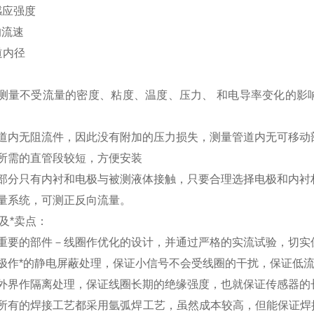
感应强度
均流速
道内径
测量不受流量的密度、粘度、温度、压力、 和电导率变化的影
道内无阻流件，因此没有附加的压力损失，测量管道内无可移动
所需的直管段较短，方便安装
部分只有内衬和电极与被测液体接触，只要合理选择电极和内衬
量系统，可测正反向流量。
及*卖点：
重要的部件－线圈作优化的设计，并通过严格的实流试验，切实
极作*的静电屏蔽处理，保证小信号不会受线圈的干扰，保证低
外界作隔离处理，保证线圈长期的绝缘强度，也就保证传感器的
所有的焊接工艺都采用氩弧焊工艺，虽然成本较高，但能保证焊