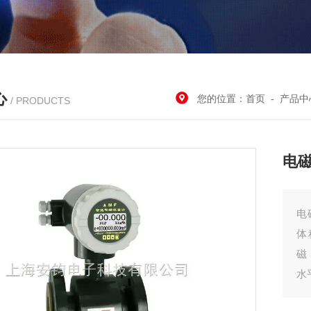
心
您的位置：
首页
-
产品中
/ PRODUCTS
电
电
体
磁
水