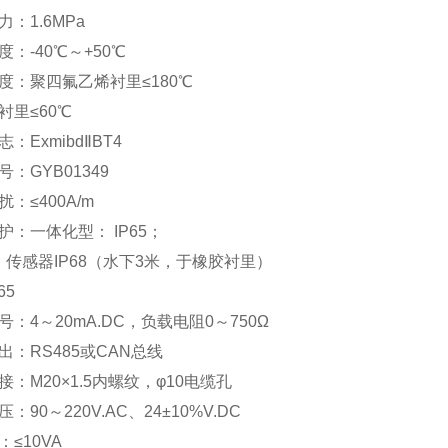
：1.6MPa
：-40℃～+50℃
度：聚四氟乙烯衬里≤180℃
衬里≤60℃
：ExmibdⅡBT4
：GYB01349
：≤400A/m
护：一体化型： IP65；
型：传感器IP68（水下3米，于橡胶衬里）
65
：4～20mA.DC，负载电阻0～750Ω
出：RS485或CAN总线
：M20×1.5内螺纹，φ10电缆孔
：90～220V.AC、24±10%V.DC
≤10VA