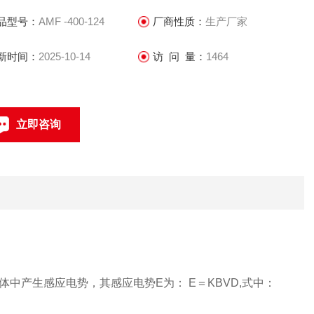
品型号：
AMF -400-124
厂商性质：
生产厂家
新时间：
2025-10-14
访 问 量：
1464
立即咨询
021-69585611、69585612
联系电话：
产生感应电势，其感应电势E为： E＝KBVD,式中：