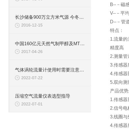
B
--－磁
V
--－平
长沙储备900万立方米气源 今冬不惧“气荒”
D
--－管
2016-12-15
特点：
1.
流量的
中国160亿元天然气制甲醇及MTO项目落户阿曼
精度高
2017-04-26
2.
测量管
3.
传感器
气体涡轮流量计使用时需要注意哪些
4.
传感器
2022-07-22
5.
双向测
产品优势
压缩空气流量仪表选型指导
1.
传感器
2022-07-01
2.
信号电
3.
线圈与
4.
传感器