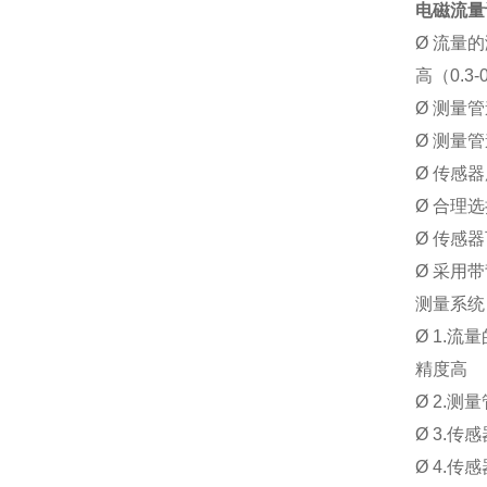
Q
20
电磁流量
max
Ø
流量的
高（0.3
Ø
测量管
Ø
测量管
Ø
传感器
Ø
合理选
Ø
传感器
Ø
采用带
测量系统
Ø
1.
流量
精度高
Ø
2.
测量
Ø
3.
传感
Ø
4.
传感