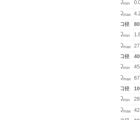
Q
0.
min
Q
4.
max
口径
80
Q
1.
min
Q
27
max
口径
40
Q
45
min
Q
67
max
口径
10
Q
28
min
Q
42
max
口径
22
Q
13
min