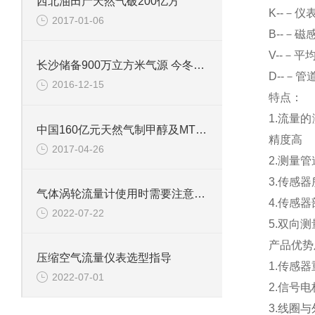
西北油田产天然气破200亿方
K
--－仪
2017-01-06
B
--－磁
V
--－平
长沙储备900万立方米气源 今冬不惧“气荒”
D
--－管
2016-12-15
特点：
1.
流量的
中国160亿元天然气制甲醇及MTO项目落户阿曼
精度高
2017-04-26
2.
测量管
3.
传感器
气体涡轮流量计使用时需要注意哪些
4.
传感器
2022-07-22
5.
双向测
产品优势
压缩空气流量仪表选型指导
1.
传感器
2022-07-01
2.
信号电
3.
线圈与