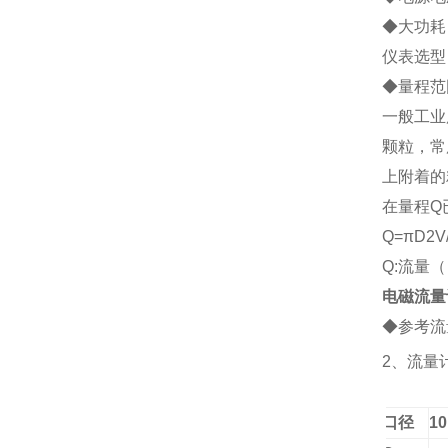
◆大功耗：
仪表选型
◆
量程范
一般工业
颗粒，常
上附着的
在量程Q
Q=
πD2V
Q:流量（
电磁流量
◆参考流
2、
流量
口径
10