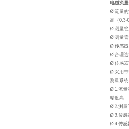
Q
20
电磁流量
max
Ø
流量的
高（0.3
Ø
测量管
Ø
测量管
Ø
传感器
Ø
合理选
Ø
传感器
Ø
采用带
测量系统
Ø
1.
流量
精度高
Ø
2.
测量
Ø
3.
传感
Ø
4.
传感