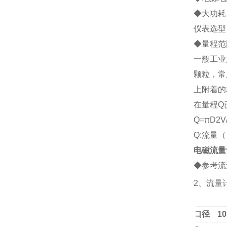
◆大功耗：
仪表选型
◆
量程范
一般工业
颗粒，常
上附着的
在量程Q
Q=
πD2V
Q:流量（
电磁流量
◆参考流
2、
流量
口径
10