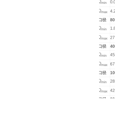
Q
0.
min
Q
4.
max
口径
80
Q
1.
min
Q
27
max
口径
40
Q
45
min
Q
67
max
口径
10
Q
28
min
Q
42
max
口径
22
Q
13
min