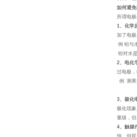
如何避免
所谓电极
1
、化学
加了电极
例 钽与
钽对水
2
、电化
过电极，
例 测
3
、极化
极化现象
量级，但
4
、触媒
蚀，但双