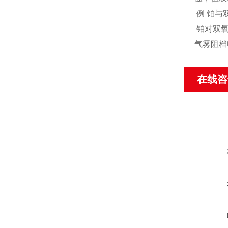
例 铂与
铂对双氧
气雾阻档
在线咨