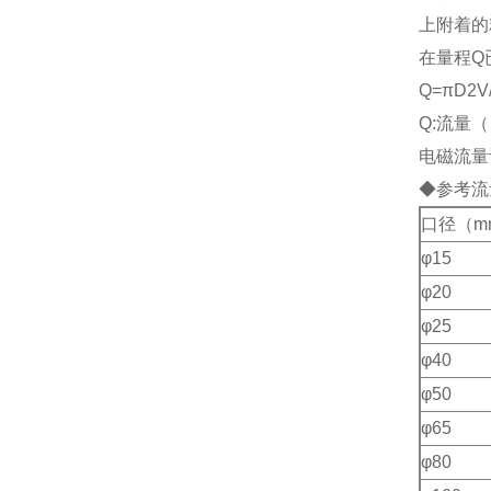
上附着的
在量程Q
Q=
πD2V
Q:流量（
电磁流量
◆参考流
口径（m
φ15
φ20
φ25
φ40
φ50
φ65
φ80