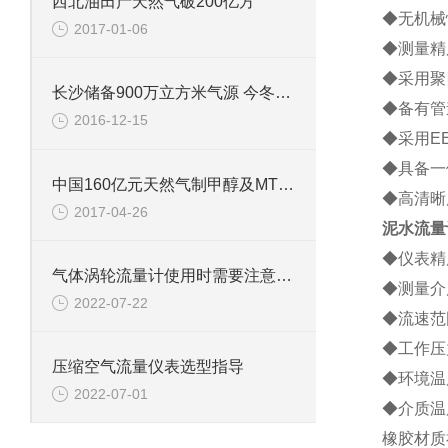
西北油田产天然气破200亿方
◆无机械
2017-01-06
◆测量精
◆采用聚
长沙储备900万立方米气源 今冬不惧“气荒”
◆备有管
2016-12-15
◆采用E
◆具备一
中国160亿元天然气制甲醇及MTO项目落户阿曼
◆高清晰
2017-04-26
泥水流量
◆仪表精度
气体涡轮流量计使用时需要注意哪些
◆测量介
2022-07-22
◆流速范围
◆工作压力
压缩空气流量仪表选型指导
◆环境温度
2022-07-01
◆介质温
橡胶材质