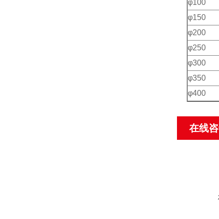
φ100
φ150
φ200
φ250
φ300
φ350
φ400
在线咨