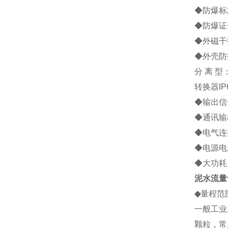
◆防爆标志
◆防爆证号
◆外磁干扰
◆外壳防
分 离 型
转换器IP
◆输出信号
◆通讯输
◆电气连接
◆电源电压
◆大功耗：
泥水流量
◆
量程范
一般工业
颗粒，常