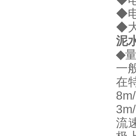
◆电
◆大
泥
◆
一
在
8
3
流