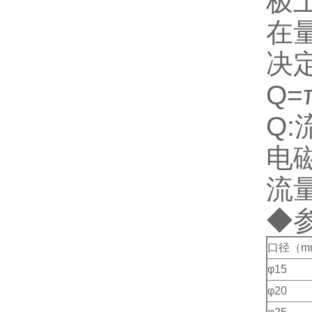
极
在
决
Q=
Q:
电
流
◆
口径（m
φ15
φ20