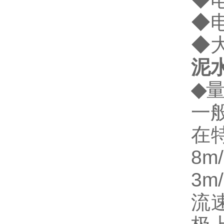
◆电
◆大
泥
◆
一
在
8
3
流