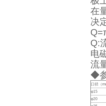
极
在
决
Q=
Q:
电
流
◆
口径（m
φ15
φ20