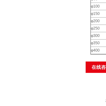
φ100
φ150
φ200
φ250
φ300
φ350
φ400
在线咨