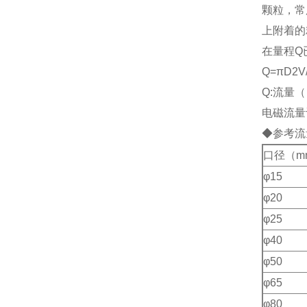
颗粒，常
上附着的
在量程Q
Q=
πD2V
Q:流量（
电磁流量
◆参考流
口径（m
φ15
φ20
φ25
φ40
φ50
φ65
φ80