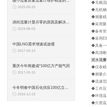
微小流量质量流量计维护精度的关键方法
◆无截流
2025-09-29
◆无机械
◆测量精
涡街流量计显示零的原因及解决方法有哪些
◆采用聚
2024-08-03
◆备有管
◆采用E
中国LNG需求增速或放缓
◆具备一
2017-03-13
◆高清晰
泥水流量
重庆今年将建成*100亿方产能气田
◆仪表精度
2017-03-15
◆测量介
◆流速范围
今冬明春中国石化供应100亿立方米天然气
◆工作压力
2016-12-23
◆环境温度
◆介质温