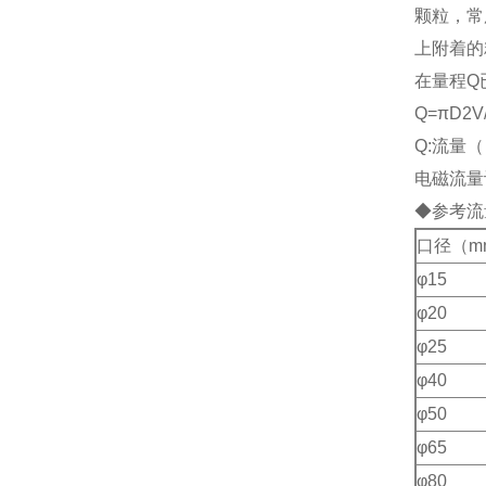
颗粒，常
上附着的
在量程Q
Q=
πD2V
Q:流量（
电磁流量
◆参考流
口径（m
φ15
φ20
φ25
φ40
φ50
φ65
φ80