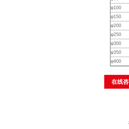
φ100
φ150
φ200
φ250
φ300
φ350
φ400
在线咨