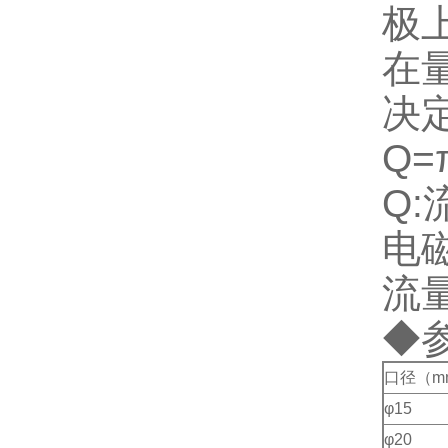
极
在
决
Q=
Q:
电
流
◆
口径（m
φ15
φ20