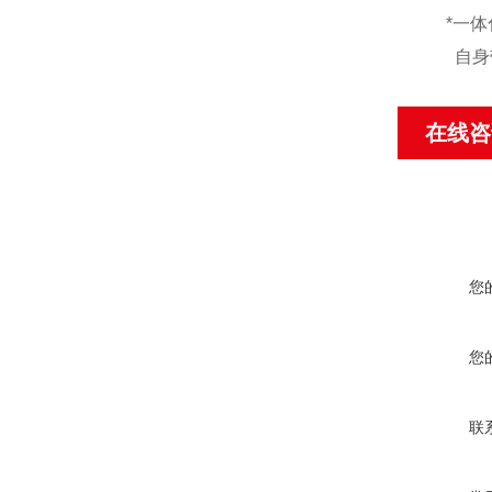
*
一体
自身
在线咨
您
您
联