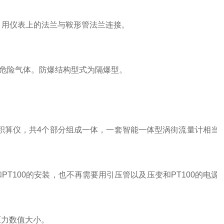
，用仪表上的法兰与鞍形管法兰连接。
性危险气体。防爆结构型式为隔爆型。
积算仪，共4个部分组成一体，一套智能一体型涡街流量计相当
和
PT100
的安装，也不再需要用引压管以及压变和
PT100
的电源
压力数值大小。