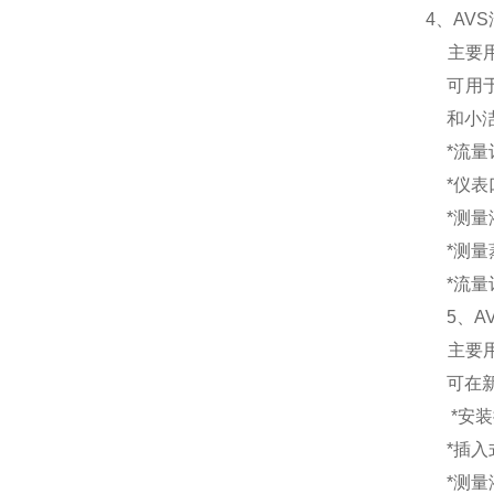
4、
AV
主要
可用
和小
*流
*仪
*测量
*测量
*流
5、
A
主要
可在
*安
*插入
*测量