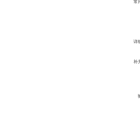
常
详
补