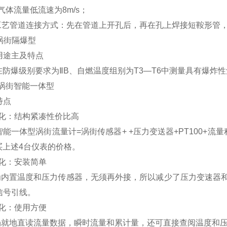
气体流量低流速为8m/s；
工艺管道连接方式：先在管道上开孔后，再在孔上焊接短鞍形管
S涡街隔爆型
用途主及特点
在防爆级别要求为ⅡB、自燃温度组别为T3—T6中测量具有爆炸
S涡街智能一体型
特点
化：结构紧凑性价比高
智能一体型涡街流量计
=
涡街传感器
+ +
压力变送器
+PT100+
流量
买上述4台仪表的价格。
化：安装简单
为内置温度和压力传感器，无须再外接，所以减少了压力变速器
信号引线。
化：使用方便
场就地直读流量数据，瞬时流量和累计量，还可直接查阅温度和