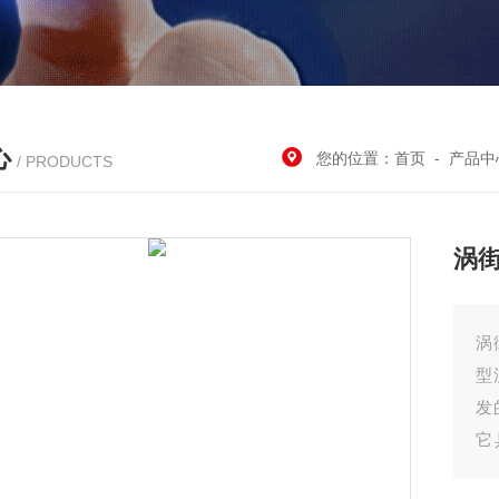
心
您的位置：
首页
-
产品中
/ PRODUCTS
涡
涡
型
发
它
体