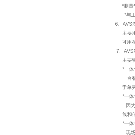
*测量
*与
6、
AV
主要
可用
7、
AV
主要
*
一体
一台
于单
*
一体
因
线和
*
一体
现