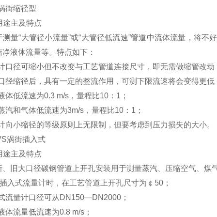
S涡街缩径型
用途主及特点
于测量“大管径小流量”或“大管径低流速”管道中流体流量，将
洁净液体流量等。特点如下：
量计口径可缩小但不改变与工艺管道连接尺寸，即无需做缩管改动
表口径缩径后，具有一定的整流作用，可测下限流速将会变得更低
液体低流速为0.3 m/s，量程比10：1；
蒸汽和气体低流速为3m/s，量程比10：1；
量计向小缩径的等级原则上无限制，但要考虑到压力损失的大小。
VS涡街插入式
用途主及特点
新、旧大口径碳钢管道上开孔安装用于测量蒸汽、压缩空气、煤
装插入式流量计时，在工艺管道上开孔尺寸为￠50；
式流量计口径可从DN150—DN2000；
液体流量低流速为0.8 m/s；