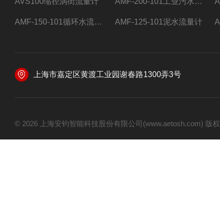
AVS100缩径涡街流量计
AMF-200-101工业污水流量计
AMF-150-101循环水流量计,电磁流量计
AMF-125-101泥水流量计
上海市嘉定区黄渡工业园谢春路1300弄3号
© 2026 上海安钧智能科技股份有限公司(www.aetosh.com)