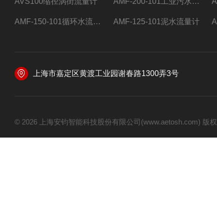
AVS100缩径涡街流量计
AMF-200-101工业污水流量计
AMF-150-101循环水流量计,电磁流量计
AMF-125-101泥水流量计
上海市嘉定区黄渡工业园谢春路1300弄3号
© 2026 上海安钧智能科技股份有限公司(www.aetosh.com)