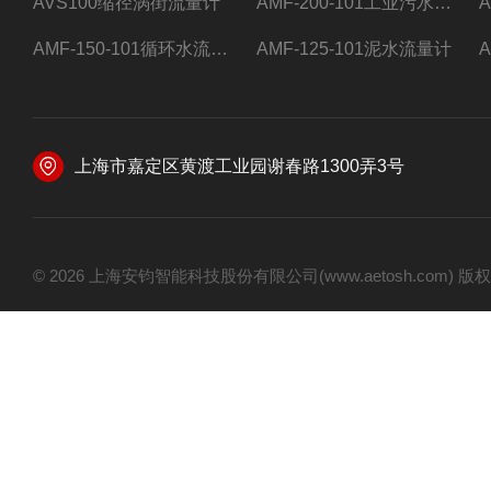
AVS100缩径涡街流量计
AMF-200-101工业污水流量计
AMF-150-101循环水流量计,电磁流量计
AMF-125-101泥水流量计
上海市嘉定区黄渡工业园谢春路1300弄3号
© 2026 上海安钧智能科技股份有限公司(www.aetosh.com)